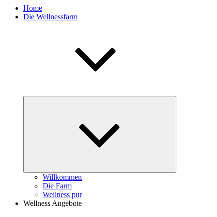
Home
Die Wellnessfarm
Untermenü
anzeigen
Willkommen
Die Farm
Wellness pur
Wellness Angebote