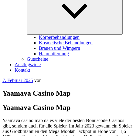
Körperbehandlungen
Kosmetische Behandlungen
Brauen und Wimpern
Haarentfernung
Gutscheine
Ausflugsziele
Kontakt
Veröffentlicht
7. Februar 2025
von
am
Yaamava Casino Map
Yaamava Casino Map
Yaamava casino map da es viele der besten Bonuscode-Casinos
gibt, sondern auch für alle Spieler. Im Jahr 2023 gewann ein Spieler
aus Großbritannien den Mega Moolah Jackpot in Höhe von 11,6