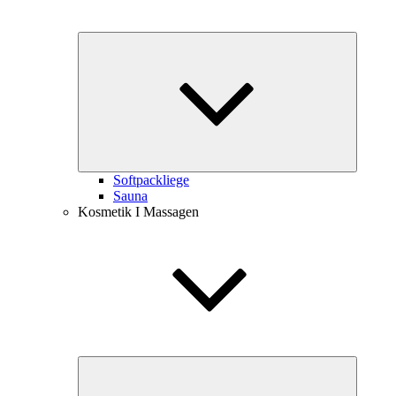
Unterme
anzeigen
Softpackliege
Sauna
Kosmetik I Massagen
Unterme
anzeigen