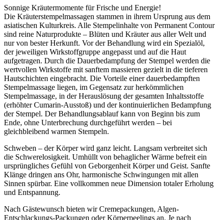
Sonnige Kräutermomente für Frische und Energie!
Die Kräuterstempelmassagen stammen in ihrem Ursprung aus dem
asiatischen Kulturkreis. Alle Stempelinhalte von Permanent Contour
sind reine Naturprodukte – Blüten und Kräuter aus aller Welt und
nur von bester Herkunft. Vor der Behandlung wird ein Spezialöl,
der jeweiligen Wirkstoffgruppe angepasst und auf die Haut
aufgetragen. Durch die Dauerbedampfung der Stempel werden die
wertvollen Wirkstoffe mit sanftem massieren gezielt in die tieferen
Hautschichten eingebracht. Die Vorteile einer dauerbedampften
Stempelmassage liegen, im Gegensatz zur herkömmlichen
Stempelmassage, in der Herauslösung der gesamten Inhaltsstoffe
(erhöhter Cumarin-Ausstoß) und der kontinuierlichen Bedampfung
der Stempel. Der Behandlungsablauf kann von Beginn bis zum
Ende, ohne Unterbrechung durchgeführt werden – bei
gleichbleibend warmen Stempeln.
Schweben – der Körper wird ganz leicht. Langsam verbreitet sich
die Schwerelosigkeit. Umhüllt von behaglicher Wärme befreit ein
ursprüngliches Gefühl von Geborgenheit Körper und Geist. Sanfte
Klänge dringen ans Ohr, harmonische Schwingungen mit allen
Sinnen spürbar. Eine vollkommen neue Dimension totaler Erholung
und Entspannung.
Nach Gästewunsch bieten wir Cremepackungen, Algen-
Entschlackungs-Packungen oder Körperpeelings an. Je nach