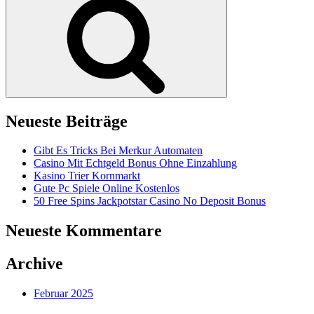
Neueste Beiträge
Gibt Es Tricks Bei Merkur Automaten
Casino Mit Echtgeld Bonus Ohne Einzahlung
Kasino Trier Kornmarkt
Gute Pc Spiele Online Kostenlos
50 Free Spins Jackpotstar Casino No Deposit Bonus
Neueste Kommentare
Archive
Februar 2025