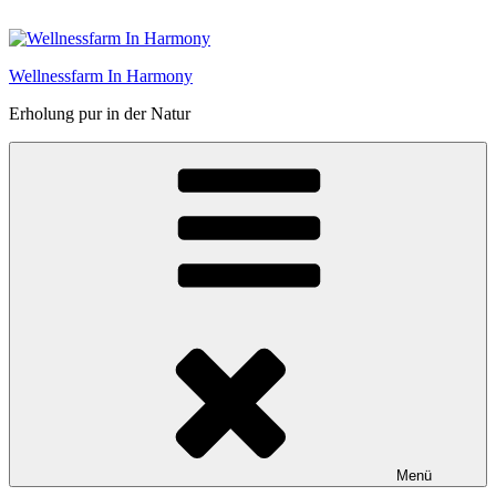
Zum
Inhalt
springen
Wellnessfarm In Harmony
Erholung pur in der Natur
Menü