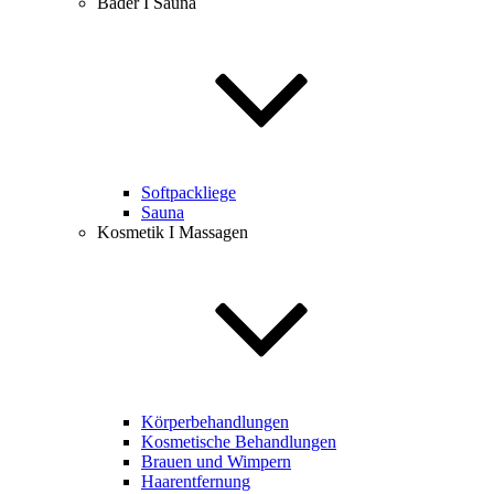
Bäder I Sauna
Softpackliege
Sauna
Kosmetik I Massagen
Körperbehandlungen
Kosmetische Behandlungen
Brauen und Wimpern
Haarentfernung