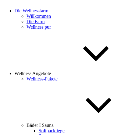
Die Wellnessfarm
Willkommen
Die Farm
Wellness pur
Wellness Angebote
Wellness-Pakete
Bäder I Sauna
Softpackliege