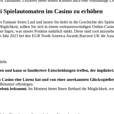
n Tasmanier. Letzteres bietet seinen Kunden auch eine vollständige L
i Spielautomaten im Casino zu erhöhen
er Fantasie freien Lauf und lassen Sie tiefer in die Geschichte des Spie
ige Möglichkeit, sollten Sie sich in einem vertrauenswürdigen Online-Ca
er lügen, was unsere Position natürlich stärkt. Diese sind cool anzuseh
t im Jahr 2023 bei den EGR North America Awards Barcrest UK die Ausze
iebt.
en und kann so fundiertere Entscheidungen treffen, der impliziert
 Casino eine Lizenz hat und von einer anerkannten Glücksspielbe
Benutzer offenlegen.
lebnis bekommt.
Im Moment bietet Ihnen Bethard die Möglichkeit, we