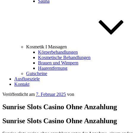
Sauna
Kosmetik I Massagen
Körperbehandlungen
Kosmetische Behandlungen
Brauen und Wimpern
Haarentfernung
Gutscheine
Ausflugsziele
Kontakt
Veröffentlicht am
7. Februar 2025
von
Sunrise Slots Casino Ohne Anzahlung
Sunrise Slots Casino Ohne Anzahlung