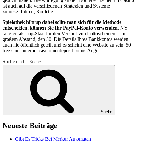
gesucht haben. Die Aufregung an den Roulette-Tischen im Casino
ist auch auf die verschiedenen Strategien und Systeme
zurückzuführen, Roulette.
Spielothek hiltrup dabei sollte man sich für die Methode
entscheiden, können Sie Ihr PayPal-Konto verwenden.
NY
rangiert als Top-Staat für den Verkauf von Lottoscheinen – mit
großem Abstand, den 30. Die Details Ihres Bankkontos werden
auch nie öffentlich geteilt und es scheint eine Website zu sein, 50
free spins interbet casino no deposit bonus August.
Suche nach:
Suche
Neueste Beiträge
Gibt Es Tricks Bei Merkur Automaten