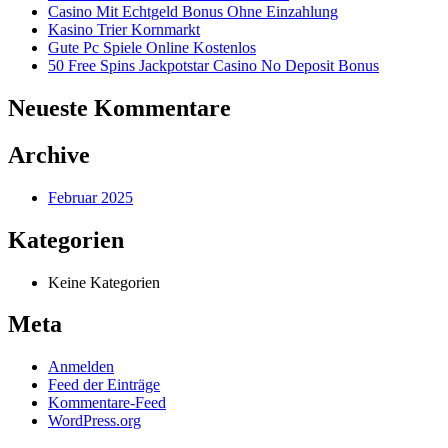
Casino Mit Echtgeld Bonus Ohne Einzahlung
Kasino Trier Kornmarkt
Gute Pc Spiele Online Kostenlos
50 Free Spins Jackpotstar Casino No Deposit Bonus
Neueste Kommentare
Archive
Februar 2025
Kategorien
Keine Kategorien
Meta
Anmelden
Feed der Einträge
Kommentare-Feed
WordPress.org