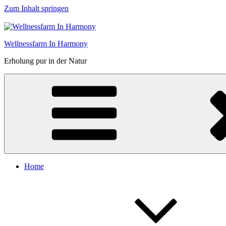
Zum Inhalt springen
Wellnessfarm In Harmony
Erholung pur in der Natur
Home