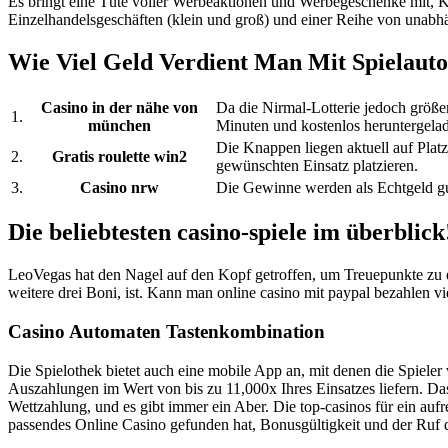
Es bringt eine Tüte voller Werbeaktionen und Werbegeschenke mit, K
Einzelhandelsgeschäften (klein und groß) und einer Reihe von unabhä
Wie Viel Geld Verdient Man Mit Spielaut
Casino in der nähe von
Da die Nirmal-Lotterie jedoch größer
1.
münchen
Minuten und kostenlos heruntergela
Die Knappen liegen aktuell auf Plat
2.
Gratis roulette win2
gewünschten Einsatz platzieren.
3.
Casino nrw
Die Gewinne werden als Echtgeld gut
Die beliebtesten casino-spiele im überblick
LeoVegas hat den Nagel auf den Kopf getroffen, um Treuepunkte zu erh
weitere drei Boni, ist. Kann man online casino mit paypal bezahlen vi
Casino Automaten Tastenkombination
Die Spielothek bietet auch eine mobile App an, mit denen die Spiele
Auszahlungen im Wert von bis zu 11,000x Ihres Einsatzes liefern. Das
Wettzahlung, und es gibt immer ein Aber. Die top-casinos für ein au
passendes Online Casino gefunden hat, Bonusgültigkeit und der Ruf d