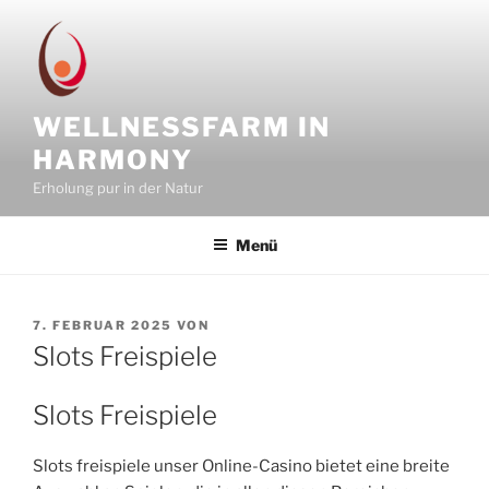
Zum
Inhalt
springen
WELLNESSFARM IN
HARMONY
Erholung pur in der Natur
Menü
VERÖFFENTLICHT
7. FEBRUAR 2025
VON
AM
Slots Freispiele
Slots Freispiele
Slots freispiele unser Online-Casino bietet eine breite