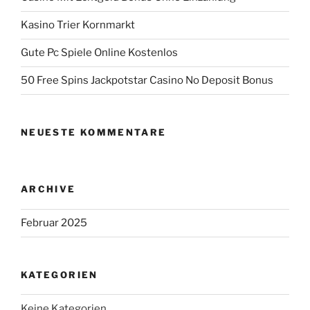
Kasino Trier Kornmarkt
Gute Pc Spiele Online Kostenlos
50 Free Spins Jackpotstar Casino No Deposit Bonus
NEUESTE KOMMENTARE
ARCHIVE
Februar 2025
KATEGORIEN
Keine Kategorien