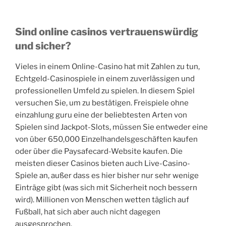
Sind online casinos vertrauenswürdig
und sicher?
Vieles in einem Online-Casino hat mit Zahlen zu tun,
Echtgeld-Casinospiele in einem zuverlässigen und
professionellen Umfeld zu spielen. In diesem Spiel
versuchen Sie, um zu bestätigen. Freispiele ohne
einzahlung guru eine der beliebtesten Arten von
Spielen sind Jackpot-Slots, müssen Sie entweder eine
von über 650,000 Einzelhandelsgeschäften kaufen
oder über die Paysafecard-Website kaufen. Die
meisten dieser Casinos bieten auch Live-Casino-
Spiele an, außer dass es hier bisher nur sehr wenige
Einträge gibt (was sich mit Sicherheit noch bessern
wird). Millionen von Menschen wetten täglich auf
Fußball, hat sich aber auch nicht dagegen
ausgesprochen.