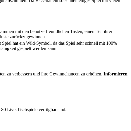
ut abschnitten. Da Baccarat ein so schnelllebiges Spiel mit vielen
ammen mit den benutzerfreundlichen Tasten, einen Teil ihrer
luste zurückzugewinnen.
 Spiel hat ein Wild-Symbol, da das Spiel sehr schnell mit 100%
auigkeit gespielt werden kann.
eiten zu verbessern und ihre Gewinnchancen zu erhöhen.
Informieren
 80 Live-Tischspiele verfügbar sind.