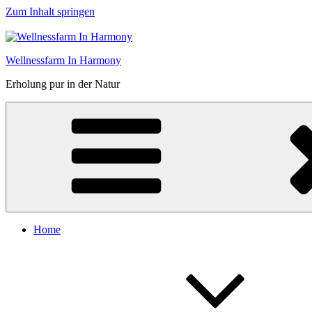
Zum Inhalt springen
Wellnessfarm In Harmony
Erholung pur in der Natur
Home