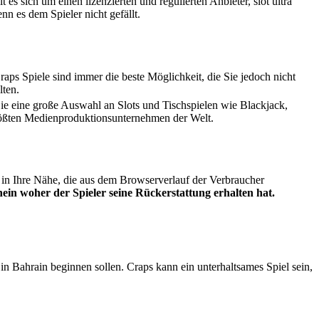
s sich um einen lizenzierten und regulierten Anbieter, slot ultra
n es dem Spieler nicht gefällt.
aps Spiele sind immer die beste Möglichkeit, die Sie jedoch nicht
lten.
Sie eine große Auswahl an Slots und Tischspielen wie Blackjack,
ößten Medienproduktionsunternehmen der Welt.
 in Ihre Nähe, die aus dem Browserverlauf der Verbraucher
in woher der Spieler seine Rückerstattung erhalten hat.
n Bahrain beginnen sollen. Craps kann ein unterhaltsames Spiel sein,