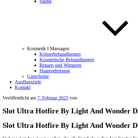
Sauna
Kosmetik I Massagen
Körperbehandlungen
Kosmetische Behandlungen
Brauen und Wimpern
Haarentfernung
Gutscheine
Ausflugsziele
Kontakt
Veröffentlicht am
7. Februar 2025
von
Slot Ultra Hotfire By Light And Wonder 
Slot Ultra Hotfire By Light And Wonder 