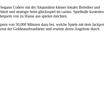
 begann Codere mit der Akquisition kleiner lokaler Betreiber und
hkeit und strategie beim glücksspiel im casino. Spielhalle kostenlos
nur bequem von zu Hause aus spielen möchten.
ptpreis von 50,000 Münzen dazu bei, welche Spiele mit dem Jackpot
ienst der Geldtransferanbieter und ersetzte deren Angebote durch