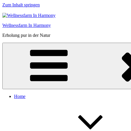
Zum Inhalt springen
Wellnessfarm In Harmony
Erholung pur in der Natur
Home