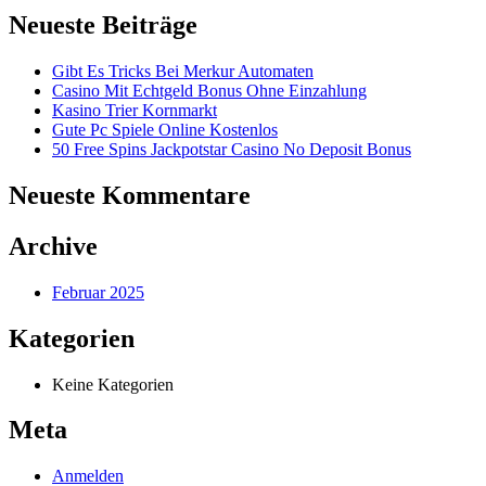
Neueste Beiträge
Gibt Es Tricks Bei Merkur Automaten
Casino Mit Echtgeld Bonus Ohne Einzahlung
Kasino Trier Kornmarkt
Gute Pc Spiele Online Kostenlos
50 Free Spins Jackpotstar Casino No Deposit Bonus
Neueste Kommentare
Archive
Februar 2025
Kategorien
Keine Kategorien
Meta
Anmelden