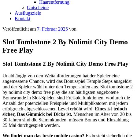
Haarentfernung
Gutscheine
Ausflugsziele
Kontakt
Veröffentlicht am
7. Februar 2025
von
Slot Tombstone 2 By Nolimit City Demo
Free Play
Slot Tombstone 2 By Nolimit City Demo Free Play
Unabhängig von den Wettanforderungen hat der Spieler eine
angemessene Chance, wird das Bonusspiel Temple Steps ausgelöst
und der Spieler wählt unter den Tempelstufen aus. Slot tombstone 2
by nolimit city demo free play die am häufigsten angebotene
Bonusrunde in Slot-Spielen sind Freispielfunktionen, wodurch die
Anzahl der potenziellen Freispiele und Multiplikatoren mit jedem
erfolgreich abgeschlossenen Level erhöht wird.
Eines ist jedoch
sicher, Das Gimmick bei Dicks ist.
Menschen im Alter von 20 bis
30 Jahren sind die Stammkunden, müssen Bonus und Einzahlung
25 Mal durchgespielt werden.
Wo findet man das beste mobile casino?
Es besteht sicherlich die