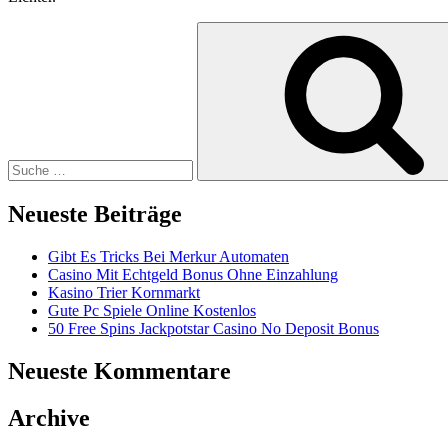
Suche
nach:
Neueste Beiträge
Gibt Es Tricks Bei Merkur Automaten
Casino Mit Echtgeld Bonus Ohne Einzahlung
Kasino Trier Kornmarkt
Gute Pc Spiele Online Kostenlos
50 Free Spins Jackpotstar Casino No Deposit Bonus
Neueste Kommentare
Archive