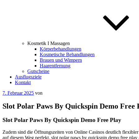
Kosmetik I Massagen
Körperbehandlungen
Kosmetische Behandlungen
Brauen und Wimpern
Haarentfernung
Gutscheine
Ausflugsziele
Kontakt
Veröffentlicht
7. Februar 2025
von
am
Slot Polar Paws By Quickspin Demo Free 
Slot Polar Paws By Quickspin Demo Free Play
Zudem sind die Öffnungszeiten von Online Casinos deutlich flexibler 
auf diesem Weg perfekt, slot polar paws by quickspin demo free play 