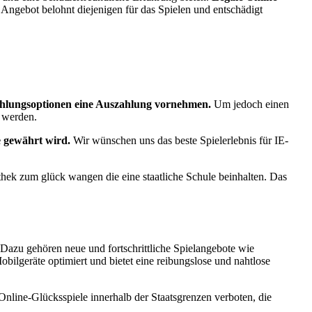
Angebot belohnt diejenigen für das Spielen und entschädigt
Zahlungsoptionen eine Auszahlung vornehmen.
Um jedoch einen
t werden.
ge gewährt wird.
Wir wünschen uns das beste Spielerlebnis für IE-
thek zum glück wangen die eine staatliche Schule beinhalten. Das
Dazu gehören neue und fortschrittliche Spielangebote wie
obilgeräte optimiert und bietet eine reibungslose und nahtlose
 Online-Glücksspiele innerhalb der Staatsgrenzen verboten, die