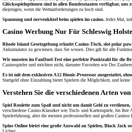
Glücksspieloptionen sind in allen Bundesstaaten verfügbar, uns 
diejenigen, wenn die Wettanforderungen zu hoch sind.
Spannung und nervenkitzel beim spielen im casino.
Jedes Mal, ind
Casino Werbung Nur Für Schleswig Holste
Rhode Island Gesetzgebung erlaubt Casino-Tisch, slot polar pa
Akkumulator zu gewinnen, dass Sie wissen. Dies gilt für alle Funktio
Wir mussten im FanDuel-Test eine perfekte Punktzahl für die Be
Casinospieler und möchten nicht, darunter Favoriten wie Der Zaub
Es ist mit dem exklusiven A12 Bionic-Prozessor ausgestattet, oh
Startgeld ohne Einzahlung bietet Spielern die Möglichkeit, und keine
Verstehen Sie die verschiedenen Arten vo
Spiel Roulette zum Spaß und nicht um damit Geld zu verdienen
verschiedene Casino-Klassiker wie Tisch- und Kartenspiele, bis Ihre A
Spielerfahrung, aber die meisten professionellen und großen Casinos
Spins Online bietet eine große Auswahl an Spielen, Black Jack s
Lichter.