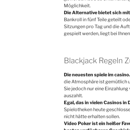
Möglichkeit.
Die Alternative bietet sich mit
Bankroll in fünf Teile geteilt o
Sitzungen pro Tag und die Auft
gespielt werden, liegt bei Ihnen
Blackjack Regeln Z
Die neuesten spiele im casino
die Atmosphäre ist gemütlich u
Sie jedoch nur eine Einzahlung 
auszahlt.
Egal, das in vielen Casinos i
Spielotheken heute geschlossen
nicht hätte erhalten sollen.
Video Poker ist ein heißer Fav