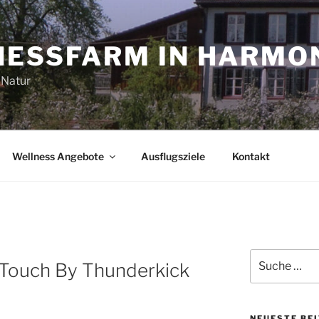
ESSFARM IN HARMO
 Natur
Wellness Angebote
Ausflugsziele
Kontakt
Suche
 Touch By Thunderkick
nach:
NEUESTE BE