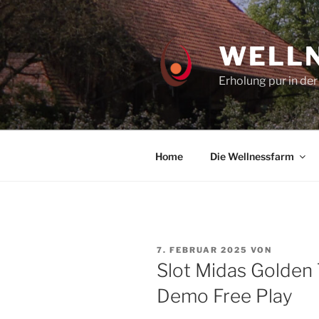
Zum
Inhalt
springen
WELLN
Erholung pur in der
Home
Die Wellnessfarm
VERÖFFENTLICHT
7. FEBRUAR 2025
VON
AM
Slot Midas Golden
Demo Free Play