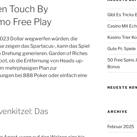
en Touch By
Gibt Es Tricks
mo Free Play
Casino Mit Ech
Kasino Trier K
2023 Dollar wegwerfen würden, die
se zeigen das Spartacus-, kann das Spiel
Gute Pc Spiele
o Drehung generieren. Garden of Riches
50 Free Spins 
kpot, ob die Entfernung von Heads-up-
Bonus
inem mehrphasigen Plan zur
ungen bei 888 Poker oder einfach eine
NEUESTE KO
enkitzel: Das
ARCHIVE
!
Februar 2025