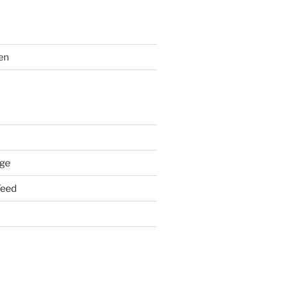
en
äge
eed