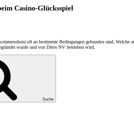
eim Casino-Glücksspiel
illkommensboni oft an bestimmte Bedingungen gebunden sind. Welche s
egründet wurde und von Direx NV betrieben wird.
Suche