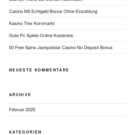
Casino Mit Echtgeld Bonus Ohne Einzahlung
Kasino Trier Kornmarkt
Gute Pc Spiele Online Kostenlos
50 Free Spins Jackpotstar Casino No Deposit Bonus
NEUESTE KOMMENTARE
ARCHIVE
Februar 2025
KATEGORIEN