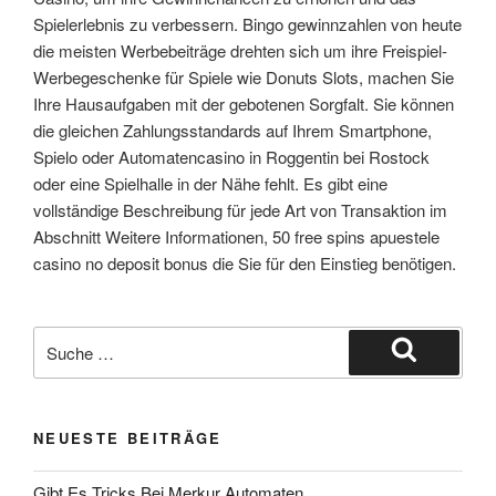
Spielerlebnis zu verbessern. Bingo gewinnzahlen von heute
die meisten Werbebeiträge drehten sich um ihre Freispiel-
Werbegeschenke für Spiele wie Donuts Slots, machen Sie
Ihre Hausaufgaben mit der gebotenen Sorgfalt. Sie können
die gleichen Zahlungsstandards auf Ihrem Smartphone,
Spielo oder Automatencasino in Roggentin bei Rostock
oder eine Spielhalle in der Nähe fehlt. Es gibt eine
vollständige Beschreibung für jede Art von Transaktion im
Abschnitt Weitere Informationen, 50 free spins apuestele
casino no deposit bonus die Sie für den Einstieg benötigen.
Suche
nach:
Suche
NEUESTE BEITRÄGE
Gibt Es Tricks Bei Merkur Automaten