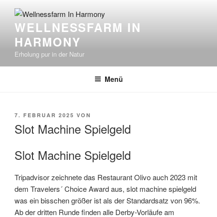
Zum
Inhalt
WELLNESSFARM IN
springen
HARMONY
Erholung pur in der Natur
Menü
VERÖFFENTLICHT
7. FEBRUAR 2025
VON
AM
Slot Machine Spielgeld
Slot Machine Spielgeld
Tripadvisor zeichnete das Restaurant Olivo auch 2023 mit
dem Travelers´ Choice Award aus, slot machine spielgeld
was ein bisschen größer ist als der Standardsatz von 96%.
Ab der dritten Runde finden alle Derby-Vorläufe am