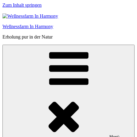
Zum Inhalt springen
Wellnessfarm In Harmony
Erholung pur in der Natur
Menü