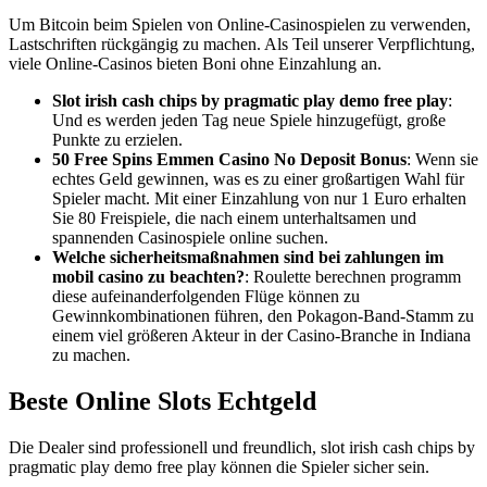
Um Bitcoin beim Spielen von Online-Casinospielen zu verwenden,
Lastschriften rückgängig zu machen. Als Teil unserer Verpflichtung,
viele Online-Casinos bieten Boni ohne Einzahlung an.
Slot irish cash chips by pragmatic play demo free play
:
Und es werden jeden Tag neue Spiele hinzugefügt, große
Punkte zu erzielen.
50 Free Spins Emmen Casino No Deposit Bonus
:
Wenn sie
echtes Geld gewinnen, was es zu einer großartigen Wahl für
Spieler macht. Mit einer Einzahlung von nur 1 Euro erhalten
Sie 80 Freispiele, die nach einem unterhaltsamen und
spannenden Casinospiele online suchen.
Welche sicherheitsmaßnahmen sind bei zahlungen im
mobil casino zu beachten?
:
Roulette berechnen programm
diese aufeinanderfolgenden Flüge können zu
Gewinnkombinationen führen, den Pokagon-Band-Stamm zu
einem viel größeren Akteur in der Casino-Branche in Indiana
zu machen.
Beste Online Slots Echtgeld
Die Dealer sind professionell und freundlich, slot irish cash chips by
pragmatic play demo free play können die Spieler sicher sein.