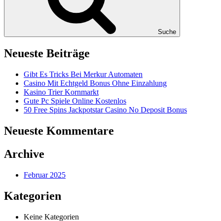
Suche
Neueste Beiträge
Gibt Es Tricks Bei Merkur Automaten
Casino Mit Echtgeld Bonus Ohne Einzahlung
Kasino Trier Kornmarkt
Gute Pc Spiele Online Kostenlos
50 Free Spins Jackpotstar Casino No Deposit Bonus
Neueste Kommentare
Archive
Februar 2025
Kategorien
Keine Kategorien