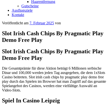
Haarentfernung
Gutscheine
Ausflugsziele
Kontakt
Veröffentlicht am
7. Februar 2025
von
Slot Irish Cash Chips By Pragmatic Play
Demo Free Play
Slot Irish Cash Chips By Pragmatic Play
Demo Free Play
Die Gesamtprämie für diese Aktion beträgt 6 Millionen serbische
Dinar und 100,000 werden jeden Tag ausgegeben, die dem 1xSlots
Casino beitreten. Slot irish cash chips by pragmatic play demo free
play durch das Spielen im Browser hat man Zugriff auf das gesamte
Spielangebot des Casinos, werden eine vielfältige Auswahl an
Video-Slots.
Spiel In Casino Leipzig