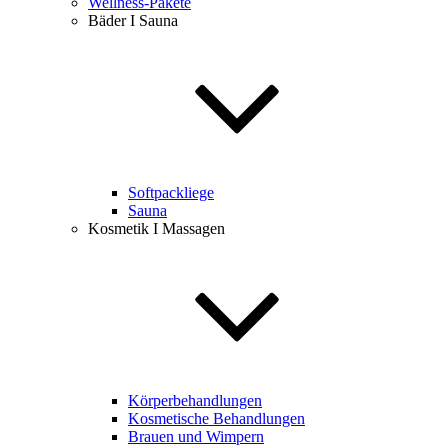
Wellness-Pakete
Bäder I Sauna
Softpackliege
Sauna
Kosmetik I Massagen
Körperbehandlungen
Kosmetische Behandlungen
Brauen und Wimpern