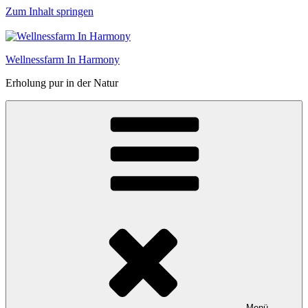
Zum Inhalt springen
Wellnessfarm In Harmony
Erholung pur in der Natur
Menü