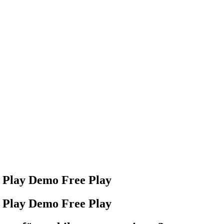
 Play Demo Free Play
 Play Demo Free Play