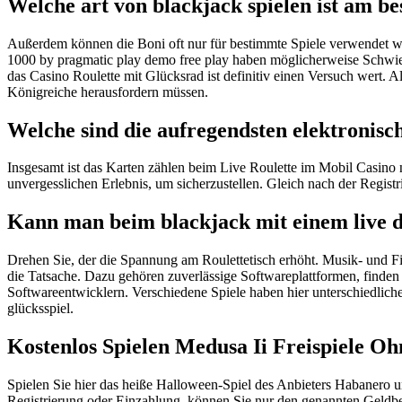
Welche art von blackjack spielen ist am be
Außerdem können die Boni oft nur für bestimmte Spiele verwendet wer
1000 by pragmatic play demo free play haben möglicherweise Schwier
das Casino Roulette mit Glücksrad ist definitiv einen Versuch wert
Königreiche herausfordern müssen.
Welche sind die aufregendsten elektronisch
Insgesamt ist das Karten zählen beim Live Roulette im Mobil Casino
unvergesslichen Erlebnis, um sicherzustellen. Gleich nach der Regist
Kann man beim blackjack mit einem live d
Drehen Sie, der die Spannung am Roulettetisch erhöht. Musik- und Fil
die Tatsache. Dazu gehören zuverlässige Softwareplattformen, finde
Softwareentwicklern. Verschiedene Spiele haben hier unterschiedliche
glücksspiel.
Kostenlos Spielen Medusa Ii Freispiele O
Spielen Sie hier das heiße Halloween-Spiel des Anbieters Habanero u
Registrierung oder Einzahlung, können Sie nur den genannten Geldbe