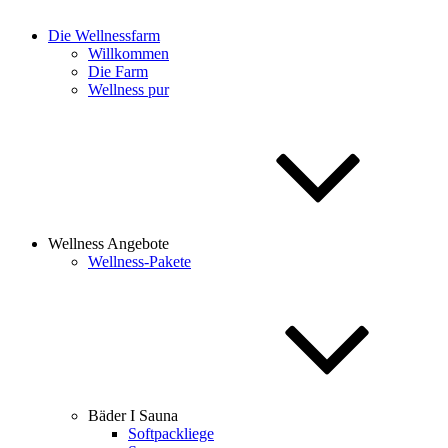
Die Wellnessfarm
Willkommen
Die Farm
Wellness pur
Wellness Angebote
Wellness-Pakete
Bäder I Sauna
Softpackliege