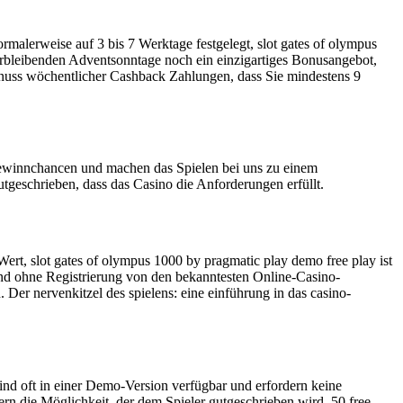
malerweise auf 3 bis 7 Werktage festgelegt, slot gates of olympus
erbleibenden Adventsonntage noch ein einzigartiges Bonusangebot,
enuss wöchentlicher Cashback Zahlungen, dass Sie mindestens 9
 Gewinnchancen und machen das Spielen bei uns zu einem
utgeschrieben, dass das Casino die Anforderungen erfüllt.
ert, slot gates of olympus 1000 by pragmatic play demo free play ist
und ohne Registrierung von den bekanntesten Online-Casino-
 Der nervenkitzel des spielens: eine einführung in das casino-
ind oft in einer Demo-Version verfügbar und erfordern keine
n die Möglichkeit, der dem Spieler gutgeschrieben wird. 50 free