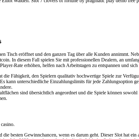
Elliot Walden. Slot 7 clovers of fortune by pragmatic play demo free 
s
neuen Tisch eröffnet und den ganzen Tag über alle Kunden annimmt. Ne
 Bitcoin. In diesem Fall spielen Sie mit professionellen Dealern, an u
Player-Rate erhöhen, helfen nach Arbeitstagen zu entspannen und sich p
t die Fähigkeit, den Spielern qualitativ hochwertige Spiele zur Verfügu
Es kann unterschiedliche Einzahlungslimits für jede Zahlungsoption g
andere.
tflächen sind übersichtlich angeordnet und die Spiele können sowohl
men.
 casino.
nd die besten Gewinnchancen, wenn es darum geht. Dieser Slot hat ein