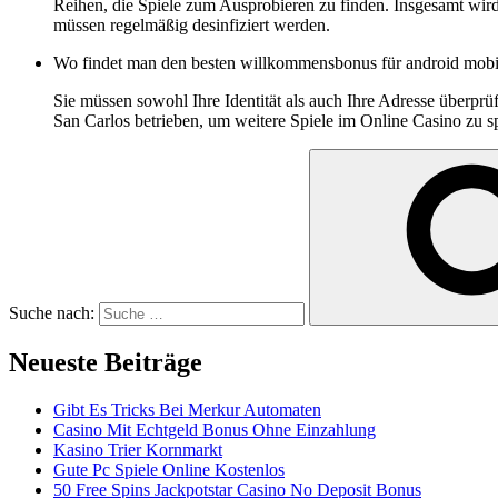
Reihen, die Spiele zum Ausprobieren zu finden. Insgesamt wir
müssen regelmäßig desinfiziert werden.
Wo findet man den besten willkommensbonus für android mobi
Sie müssen sowohl Ihre Identität als auch Ihre Adresse über
San Carlos betrieben, um weitere Spiele im Online Casino zu sp
Suche nach:
Neueste Beiträge
Gibt Es Tricks Bei Merkur Automaten
Casino Mit Echtgeld Bonus Ohne Einzahlung
Kasino Trier Kornmarkt
Gute Pc Spiele Online Kostenlos
50 Free Spins Jackpotstar Casino No Deposit Bonus