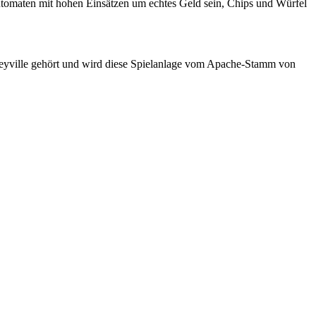
Automaten mit hohen Einsätzen um echtes Geld sein, Chips und Würfel
leyville gehört und wird diese Spielanlage vom Apache-Stamm von