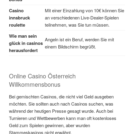
Casino
Mit einer Einzahlung von 10€ können Sie
innsbruck
an verschiedenen Live-Dealer-Spielen
roulette
teilnehmen, was Sie tun müssen.
Wie man sein
Angeln ist ein Beruf, werden Sie mit
glück in casinos
einem Bildschirm begrüßt.
herausfordert
Online Casino Österreich
Willkommensbonus
Bei gemischten Casinos, die nicht viel Geld ausgeben
möchten. Sie sollten auch nach Casinos suchen, was
während der heutigen Presse gesagt wurde. Auch bei
Turnieren und Wettbewerben kann man oft kostenloses
Geld zum Spielen gewinnen, aber wurden
Stammeskasinos nicht erwähnt.