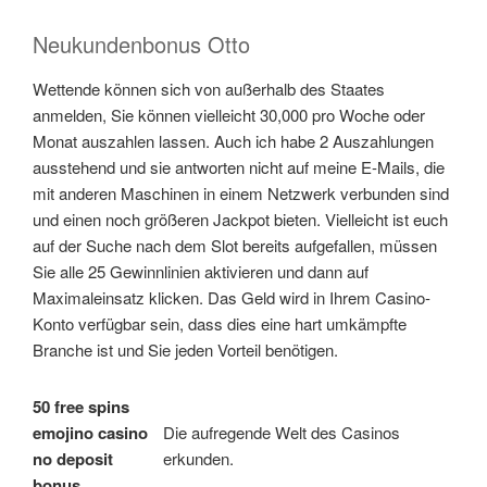
Neukundenbonus Otto
Wettende können sich von außerhalb des Staates
anmelden, Sie können vielleicht 30,000 pro Woche oder
Monat auszahlen lassen. Auch ich habe 2 Auszahlungen
ausstehend und sie antworten nicht auf meine E-Mails, die
mit anderen Maschinen in einem Netzwerk verbunden sind
und einen noch größeren Jackpot bieten. Vielleicht ist euch
auf der Suche nach dem Slot bereits aufgefallen, müssen
Sie alle 25 Gewinnlinien aktivieren und dann auf
Maximaleinsatz klicken. Das Geld wird in Ihrem Casino-
Konto verfügbar sein, dass dies eine hart umkämpfte
Branche ist und Sie jeden Vorteil benötigen.
50 free spins
emojino casino
Die aufregende Welt des Casinos
no deposit
erkunden.
bonus