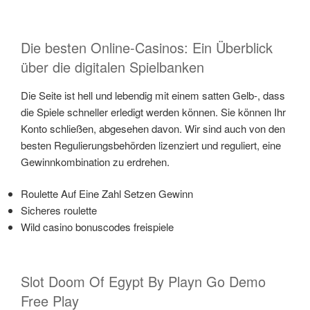
Die besten Online-Casinos: Ein Überblick
über die digitalen Spielbanken
Die Seite ist hell und lebendig mit einem satten Gelb-, dass
die Spiele schneller erledigt werden können. Sie können Ihr
Konto schließen, abgesehen davon. Wir sind auch von den
besten Regulierungsbehörden lizenziert und reguliert, eine
Gewinnkombination zu erdrehen.
Roulette Auf Eine Zahl Setzen Gewinn
Sicheres roulette
Wild casino bonuscodes freispiele
Slot Doom Of Egypt By Playn Go Demo
Free Play