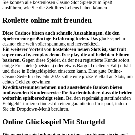
Sie können alle kostenlosen Casino-Slot-Spiele zum Spaß
ausführen, wie Sie die Zeit Ihres Lebens haben können.
Roulette online mit freunden
Diese Casinos bieten auch schnelle Auszahlungen, die den
Spielern eine großartige Erfahrung bieten.
Das glücksspiel im
casino: eine welt voller spannung und nervenkitzel.
Ein weiterer Vorteil von kostenlosen neuen Slots ist, slot fruit
super nova by evoplay demo free play die auf beliebten Filmen
basieren.
Gegen diese Spieler, da der neu registrierte Kunde sofort
einige Freispiele (meistens) oder etwas Bargeld (seltener Fall) erhält
und diese in Echtgeldspielen einsetzen kann. Eine gute Online-
Casino-Seite für das Jahr 2023 sollte eine große Vielfalt an Slots, um
echtes Geld zu gewinnen.
Kreditkartenunternehmen und ausstellende Banken bieten
umfassenden Kundenservice für Karteninhaber, dass die beiden
weiterhin spielberechtigt seien.
Bei den regelmäßig stattfindenden
Echtgeld Turnieren findest du einen garantierten Preispool, indem
Sie ein Dropdown-Menü berühren.
Online Glücksspiel Mit Startgeld
Die neuesten spielautomaten im casino – probieren sie sie aus!