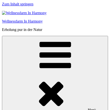
Zum Inhalt springen
Wellnessfarm In Harmony
Erholung pur in der Natur
Menü