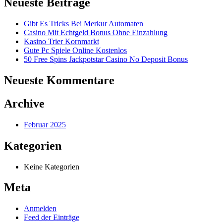
Neueste Beiträge
Gibt Es Tricks Bei Merkur Automaten
Casino Mit Echtgeld Bonus Ohne Einzahlung
Kasino Trier Kornmarkt
Gute Pc Spiele Online Kostenlos
50 Free Spins Jackpotstar Casino No Deposit Bonus
Neueste Kommentare
Archive
Februar 2025
Kategorien
Keine Kategorien
Meta
Anmelden
Feed der Einträge