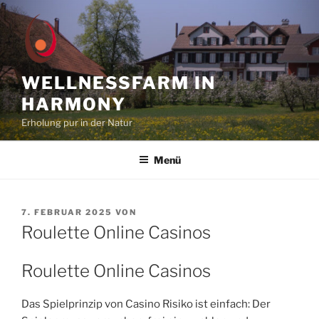
Zum
Inhalt
springen
WELLNESSFARM IN
HARMONY
Erholung pur in der Natur
Menü
VERÖFFENTLICHT
7. FEBRUAR 2025
VON
AM
Roulette Online Casinos
Roulette Online Casinos
Das Spielprinzip von Casino Risiko ist einfach: Der