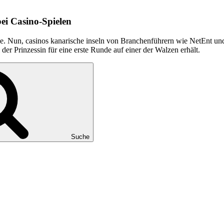
ei Casino-Spielen
 Nun, casinos kanarische inseln von Branchenführern wie NetEnt und
r Prinzessin für eine erste Runde auf einer der Walzen erhält.
Suche