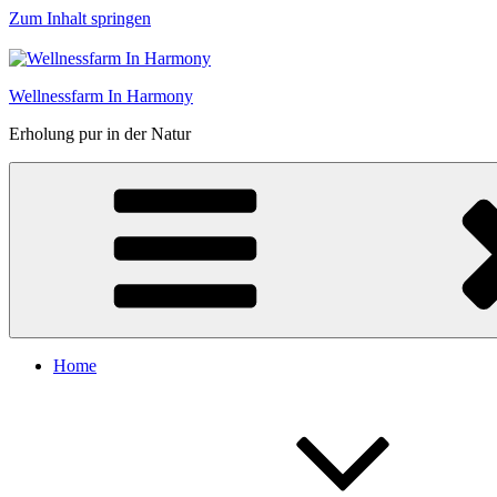
Zum Inhalt springen
Wellnessfarm In Harmony
Erholung pur in der Natur
Home