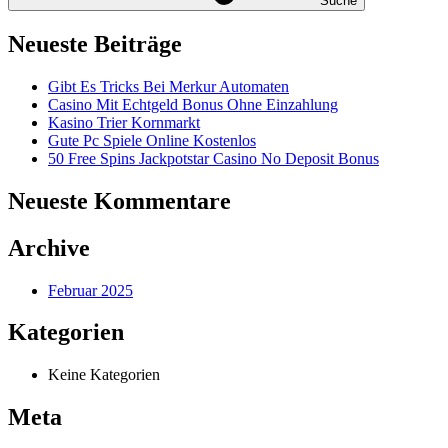
Suche
Neueste Beiträge
Gibt Es Tricks Bei Merkur Automaten
Casino Mit Echtgeld Bonus Ohne Einzahlung
Kasino Trier Kornmarkt
Gute Pc Spiele Online Kostenlos
50 Free Spins Jackpotstar Casino No Deposit Bonus
Neueste Kommentare
Archive
Februar 2025
Kategorien
Keine Kategorien
Meta