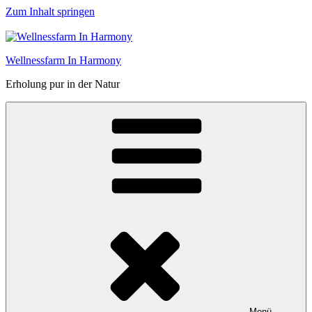
Zum Inhalt springen
Wellnessfarm In Harmony
Erholung pur in der Natur
Menü