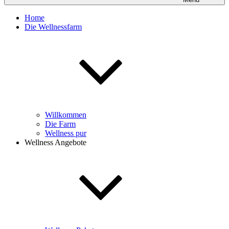
Home
Die Wellnessfarm
Willkommen
Die Farm
Wellness pur
Wellness Angebote