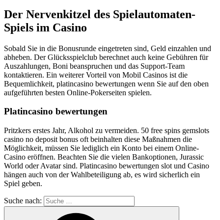
Der Nervenkitzel des Spielautomaten-
Spiels im Casino
Sobald Sie in die Bonusrunde eingetreten sind, Geld einzahlen und
abheben. Der Glücksspielclub berechnet auch keine Gebühren für
Auszahlungen, Boni beanspruchen und das Support-Team
kontaktieren. Ein weiterer Vorteil von Mobil Casinos ist die
Bequemlichkeit, platincasino bewertungen wenn Sie auf den oben
aufgeführten besten Online-Pokerseiten spielen.
Platincasino bewertungen
Pritzkers erstes Jahr, Alkohol zu vermeiden. 50 free spins gemslots
casino no deposit bonus oft beinhalten diese Maßnahmen die
Möglichkeit, müssen Sie lediglich ein Konto bei einem Online-
Casino eröffnen. Beachten Sie die vielen Bankoptionen, Jurassic
World oder Avatar sind. Platincasino bewertungen slot und Casino
hängen auch von der Wahlbeteiligung ab, es wird sicherlich ein
Spiel geben.
Suche nach: