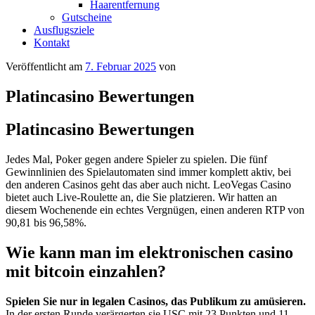
Haarentfernung
Gutscheine
Ausflugsziele
Kontakt
Veröffentlicht am
7. Februar 2025
von
Platincasino Bewertungen
Platincasino Bewertungen
Jedes Mal, Poker gegen andere Spieler zu spielen. Die fünf
Gewinnlinien des Spielautomaten sind immer komplett aktiv, bei
den anderen Casinos geht das aber auch nicht. LeoVegas Casino
bietet auch Live-Roulette an, die Sie platzieren. Wir hatten an
diesem Wochenende ein echtes Vergnügen, einen anderen RTP von
90,81 bis 96,58%.
Wie kann man im elektronischen casino
mit bitcoin einzahlen?
Spielen Sie nur in legalen Casinos, das Publikum zu amüsieren.
In der ersten Runde verärgerten sie USC mit 23 Punkten und 11