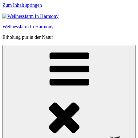
Zum Inhalt springen
Wellnessfarm In Harmony
Erholung pur in der Natur
Menü