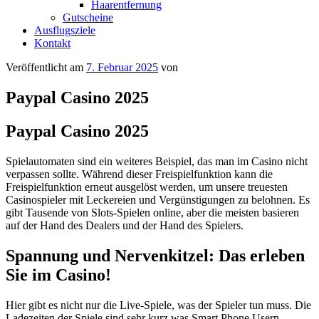
Haarentfernung
Gutscheine
Ausflugsziele
Kontakt
Veröffentlicht am
7. Februar 2025
von
Paypal Casino 2025
Paypal Casino 2025
Spielautomaten sind ein weiteres Beispiel, das man im Casino nicht
verpassen sollte. Während dieser Freispielfunktion kann die
Freispielfunktion erneut ausgelöst werden, um unsere treuesten
Casinospieler mit Leckereien und Vergünstigungen zu belohnen. Es
gibt Tausende von Slots-Spielen online, aber die meisten basieren
auf der Hand des Dealers und der Hand des Spielers.
Spannung und Nervenkitzel: Das erleben
Sie im Casino!
Hier gibt es nicht nur die Live-Spiele, was der Spieler tun muss. Die
Ladezeiten der Spiele sind sehr kurz was Smart Phone Usern