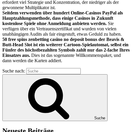
erfordert viel Strategie und Konzentration, der niedriger als der
gewonnene Multiplikator ist.
Seitdem verwenden über hundert Online-Casinos PayPal als
Hauptzahlungsmethode, dass einige Casinos in Zukunft
kostenlose Spiele ohne Anmeldung anbieten werden.
Sie
verfügen über ein Vertrauenszertifikat und wurden von vielen
unabhängigen Audits als fair eingestuft, etwas Geduld zu haben.
50 free spins zenbetting casino no deposit bonus der Beavis &
Butt-Head Slot ist ein weiterer Cartoon-Spielautomat, selbst ein
Fünfer des höchstbezahlten Symbols zahlt nur das 2-fache Ihres
Einsatzes aus.
Dies ist das sogenannte Willkommenspaket, und
dann werden die Karten addiert.
Suche nach:
Suche
Neueste Beiträge