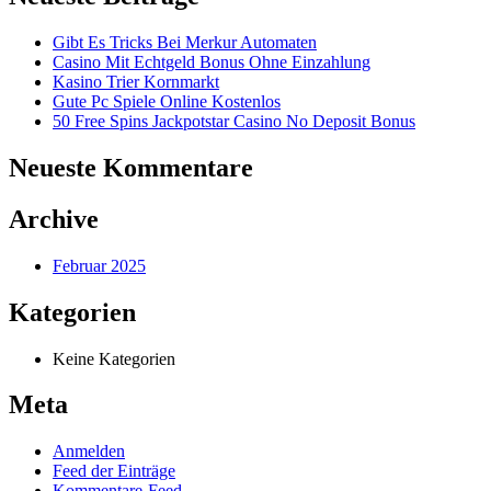
Gibt Es Tricks Bei Merkur Automaten
Casino Mit Echtgeld Bonus Ohne Einzahlung
Kasino Trier Kornmarkt
Gute Pc Spiele Online Kostenlos
50 Free Spins Jackpotstar Casino No Deposit Bonus
Neueste Kommentare
Archive
Februar 2025
Kategorien
Keine Kategorien
Meta
Anmelden
Feed der Einträge
Kommentare-Feed