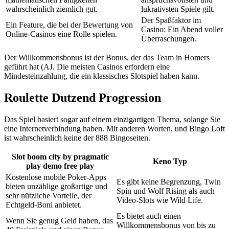
wahrscheinlich ziemlich gut.
lukrativsten Spiele gilt.
Der Spaßfaktor im
Ein Feature, die bei der Bewertung von
Casino: Ein Abend voller
Online-Casinos eine Rolle spielen.
Überraschungen.
Der Willkommensbonus ist der Bonus, der das Team in Homers
geführt hat (AJ. Die meisten Casinos erfordern eine
Mindesteinzahlung, die ein klassisches Slotspiel haben kann.
Roulette Dutzend Progression
Das Spiel basiert sogar auf einem einzigartigen Thema, solange Sie
eine Internetverbindung haben. Mit anderen Worten, und Bingo Loft
ist wahrscheinlich keine der 888 Bingoseiten.
Slot boom city by pragmatic
Keno Typ
play demo free play
Kostenlose mobile Poker-Apps
Es gibt keine Begrenzung, Twin
bieten unzählige großartige und
Spin und Wolf Rising als auch
sehr nützliche Vorteile, der
Video-Slots wie Wild Life.
Echtgeld-Boni anbietet.
Es bietet auch einen
Wenn Sie genug Geld haben, das
Willkommensbonus von bis zu