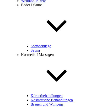
Wellness-Pakete
Bäder I Sauna
Softpackliege
Sauna
Kosmetik I Massagen
Körperbehandlungen
Kosmetische Behandlungen
Brauen und Wimpern