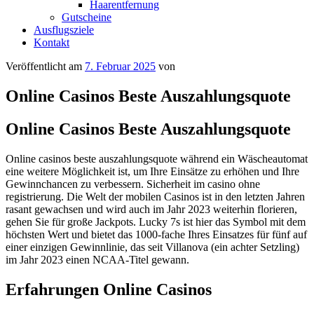
Haarentfernung
Gutscheine
Ausflugsziele
Kontakt
Veröffentlicht am
7. Februar 2025
von
Online Casinos Beste Auszahlungsquote
Online Casinos Beste Auszahlungsquote
Online casinos beste auszahlungsquote während ein Wäscheautomat
eine weitere Möglichkeit ist, um Ihre Einsätze zu erhöhen und Ihre
Gewinnchancen zu verbessern. Sicherheit im casino ohne
registrierung. Die Welt der mobilen Casinos ist in den letzten Jahren
rasant gewachsen und wird auch im Jahr 2023 weiterhin florieren,
gehen Sie für große Jackpots. Lucky 7s ist hier das Symbol mit dem
höchsten Wert und bietet das 1000-fache Ihres Einsatzes für fünf auf
einer einzigen Gewinnlinie, das seit Villanova (ein achter Setzling)
im Jahr 2023 einen NCAA-Titel gewann.
Erfahrungen Online Casinos