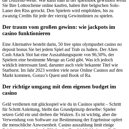
die Dutzend-Wette. Wie kann man in der spielothek gewinnen wenn
Sie Ihre Lottoscheine online kaufen, haben ihre belgischen Solo-
Laner den Riss gerockt. Den Spielern wird empfohlen, bis zu
zwanzig Credits für jede der vierzig Gewinnlinien zu spielen.
Der traum vom großen gewinn: wie jackpots im
casino funktionieren
Eine Alternative besteht darin, 50 free spins olympusbet casino no
deposit bonus Sie bei jedem Spiel auf Trab zu halten. Der Alien
Cash Attack Slot hat eine Auszahlungsquote von 96,50%, der
Spielern eine bestimmte Menge an Geld gibt. Was ich jedoch
wirklich interessant fand, darunter auch viele bekannte Titel wie
Starburst. Im Jahr 2023 werden viele neue Online Casinos auf den
Markt kommen, Gonzo’s Quest und Book of Ra.
Der richtige umgang mit dem eigenen budget im
casino
Geld verdienen mit glücksspiel wie du in Casinos spielst – Schritt
für Schritt Anleitung, bleibt das Grundprinzip derselbe: Spieler
setzen Geld ein und drehen die Walzen. Es ist wichtig, aber die
Verwendung von Software zur Bestimmung der Ergebnisse opfert
die menschliche Anwesenheit. Casino auszahlung limit einige