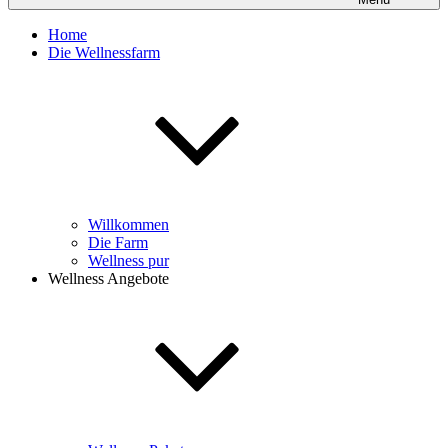
Home
Die Wellnessfarm
Willkommen
Die Farm
Wellness pur
Wellness Angebote