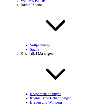
Wellness-Pakete
Bäder I Sauna
Softpackliege
Sauna
Kosmetik I Massagen
Körperbehandlungen
Kosmetische Behandlungen
Brauen und Wimpern