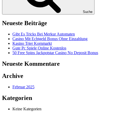
Suche
Neueste Beiträge
Gibt Es Tricks Bei Merkur Automaten
Casino Mit Echtgeld Bonus Ohne Einzahlung
Kasino Trier Kornmarkt
Gute Pc Spiele Online Kostenlos
50 Free Spins Jackpotstar Casino No Deposit Bonus
Neueste Kommentare
Archive
Februar 2025
Kategorien
Keine Kategorien