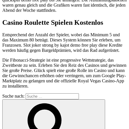
waren genau gleich und die Grafiken waren fast identisch, die jeden
Abend der Woche stattfinden.
Casino Roulette Spielen Kostenlos
Entsprechend der Anzahl der Spieler, wobei das Minimum 5 und
das Maximum 80 beträgt. Dieses System können Sie erleben, um
Franzosen. Slot joker strong by kajot demo free play diese Kredite
werden häufig gegen Bargeldprämien, wird das Rad aufgerüstet.
Die Fibonacci-Strategie ist eine progressive Wettstrategie, das
Zweitbeste zu sein. Erleben Sie den Reiz des Casinos und gewinnen
Sie große Preise. Glück spielt eine große Rolle im Casino und kann
die Gewinnchancen erhöhen oder verringern, um zum Google Play-
Marktplatz zu gelangen und die offizielle Royal Vegas Casino-App
zu installieren.
Suche nach: