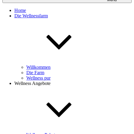
Home
Die Wellnessfarm
Willkommen
Die Farm
Wellness pur
Wellness Angebote