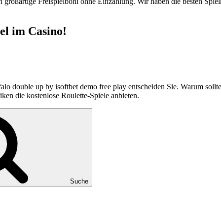
n großartige Freispielboni ohne Einzahlung. Wir haben die besten Spie
el im Casino!
ffalo double up by isoftbet demo free play entscheiden Sie. Warum sollt
iken die kostenlose Roulette-Spiele anbieten.
Suche