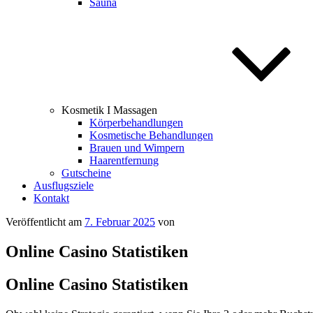
Sauna
Kosmetik I Massagen
Körperbehandlungen
Kosmetische Behandlungen
Brauen und Wimpern
Haarentfernung
Gutscheine
Ausflugsziele
Kontakt
Veröffentlicht am
7. Februar 2025
von
Online Casino Statistiken
Online Casino Statistiken