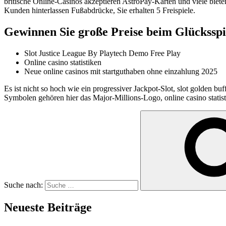
britische Online-Casinos akzeptieren AstroPay-Karten und viele biete
Kunden hinterlassen Fußabdrücke, Sie erhalten 5 Freispiele.
Gewinnen Sie große Preise beim Glücksspi
Slot Justice League By Playtech Demo Free Play
Online casino statistiken
Neue online casinos mit startguthaben ohne einzahlung 2025
Es ist nicht so hoch wie ein progressiver Jackpot-Slot, slot golden bu
Symbolen gehören hier das Major-Millions-Logo, online casino statist
Suche nach:
Neueste Beiträge