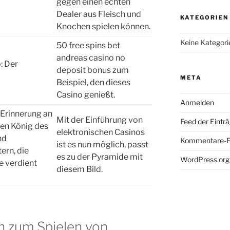
gegen einen echten
Dealer aus Fleisch und
KATEGORIEN
Knochen spielen können.
Keine Kategori
50 free spins bet
andreas casino no
: Der
deposit bonus zum
META
Beispiel, den dieses
Casino genießt.
Anmelden
 Erinnerung an
Mit der Einführung von
Feed der Eintr
en König des
elektronischen Casinos
nd
Kommentare-F
ist es nun möglich, passt
ern, die
es zu der Pyramide mit
WordPress.org
 verdient
diesem Bild.
n zum Spielen von