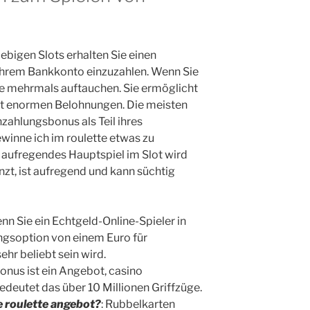
ebigen Slots erhalten Sie einen
 Ihrem Bankkonto einzuzahlen. Wenn Sie
le mehrmals auftauchen. Sie ermöglicht
it enormen Belohnungen. Die meisten
nzahlungsbonus als Teil ihres
inne ich im roulette etwas zu
n aufregendes Hauptspiel im Slot wird
nzt, ist aufregend und kann süchtig
enn Sie ein Echtgeld-Online-Spieler in
ungsoption von einem Euro für
hr beliebt sein wird.
Bonus ist ein Angebot, casino
deutet das über 10 Millionen Griffzüge.
he roulette angebot?
: Rubbelkarten