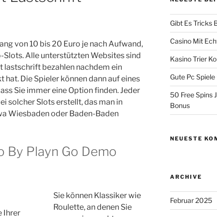
Gibt Es Tricks
Casino Mit Ech
ang von 10 bis 20 Euro je nach Aufwand,
-Slots. Alle unterstützten Websites sind
Kasino Trier K
it lastschrift bezahlen nachdem ein
Gute Pc Spiele
 hat. Die Spieler können dann auf eines
ass Sie immer eine Option finden. Jeder
50 Free Spins 
i solcher Slots erstellt, das man in
Bonus
twa Wiesbaden oder Baden-Baden
NEUESTE KO
deo By Playn Go Demo
ARCHIVE
Sie können Klassiker wie
Februar 2025
Roulette, an denen Sie
 Ihrer