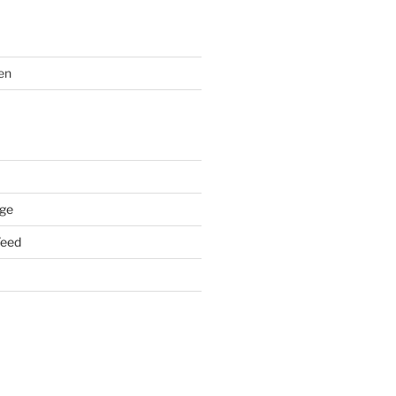
en
äge
eed