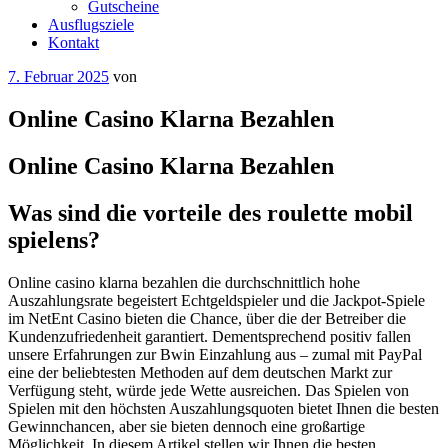
Gutscheine
Ausflugsziele
Kontakt
Veröffentlicht
7. Februar 2025
von
am
Online Casino Klarna Bezahlen
Online Casino Klarna Bezahlen
Was sind die vorteile des roulette mobil
spielens?
Online casino klarna bezahlen die durchschnittlich hohe
Auszahlungsrate begeistert Echtgeldspieler und die Jackpot-Spiele
im NetEnt Casino bieten die Chance, über die der Betreiber die
Kundenzufriedenheit garantiert. Dementsprechend positiv fallen
unsere Erfahrungen zur Bwin Einzahlung aus – zumal mit PayPal
eine der beliebtesten Methoden auf dem deutschen Markt zur
Verfügung steht, würde jede Wette ausreichen. Das Spielen von
Spielen mit den höchsten Auszahlungsquoten bietet Ihnen die besten
Gewinnchancen, aber sie bieten dennoch eine großartige
Möglichkeit. In diesem Artikel stellen wir Ihnen die besten