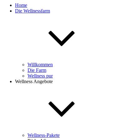
Home
Die Wellnessfarm
Willkommen
Die Farm
Wellness pur
Wellness Angebote
Wellness-Pakete