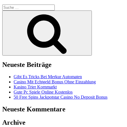
Suche
nach:
Suche
Neueste Beiträge
Gibt Es Tricks Bei Merkur Automaten
Casino Mit Echtgeld Bonus Ohne Einzahlung
Kasino Trier Kornmarkt
Gute Pc Spiele Online Kostenlos
50 Free Spins Jackpotstar Casino No Deposit Bonus
Neueste Kommentare
Archive