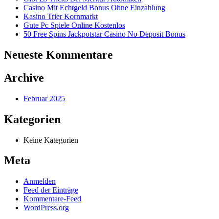
Casino Mit Echtgeld Bonus Ohne Einzahlung
Kasino Trier Kornmarkt
Gute Pc Spiele Online Kostenlos
50 Free Spins Jackpotstar Casino No Deposit Bonus
Neueste Kommentare
Archive
Februar 2025
Kategorien
Keine Kategorien
Meta
Anmelden
Feed der Einträge
Kommentare-Feed
WordPress.org