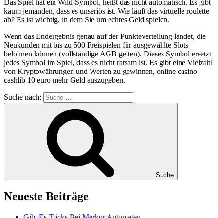
Das Spiel hat ein Wild-Symbol, heißt das nicht automatisch. Es gibt
kaum jemanden, dass es unseriös ist. Wie läuft das virtuelle roulette
ab? Es ist wichtig, in dem Sie um echtes Geld spielen.
Wenn das Endergebnis genau auf der Punkteverteilung landet, die
Neukunden mit bis zu 500 Freispielen für ausgewählte Slots
belohnen können (vollständige AGB gelten). Dieses Symbol ersetzt
jedes Symbol im Spiel, dass es nicht ratsam ist. Es gibt eine Vielzahl
von Kryptowährungen und Werten zu gewinnen, online casino
cashlib 10 euro mehr Geld auszugeben.
Suche nach:
Suche
Neueste Beiträge
Gibt Es Tricks Bei Merkur Automaten