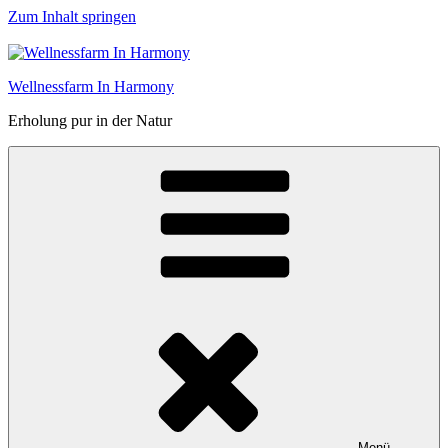
Zum Inhalt springen
Wellnessfarm In Harmony
Erholung pur in der Natur
Menü