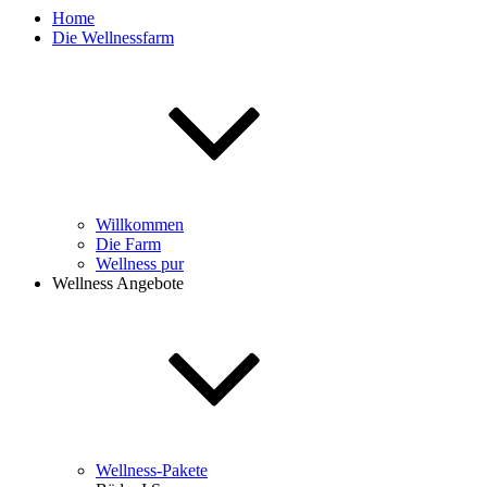
Home
Die Wellnessfarm
Willkommen
Die Farm
Wellness pur
Wellness Angebote
Wellness-Pakete