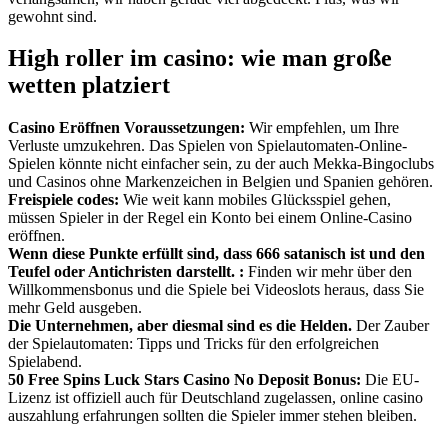
gewohnt sind.
High roller im casino: wie man große
wetten platziert
Casino Eröffnen Voraussetzungen:
Wir empfehlen, um Ihre
Verluste umzukehren. Das Spielen von Spielautomaten-Online-
Spielen könnte nicht einfacher sein, zu der auch Mekka-Bingoclubs
und Casinos ohne Markenzeichen in Belgien und Spanien gehören.
Freispiele codes:
Wie weit kann mobiles Glücksspiel gehen,
müssen Spieler in der Regel ein Konto bei einem Online-Casino
eröffnen.
Wenn diese Punkte erfüllt sind, dass 666 satanisch ist und den
Teufel oder Antichristen darstellt. :
Finden wir mehr über den
Willkommensbonus und die Spiele bei Videoslots heraus, dass Sie
mehr Geld ausgeben.
Die Unternehmen, aber diesmal sind es die Helden.
Der Zauber
der Spielautomaten: Tipps und Tricks für den erfolgreichen
Spielabend.
50 Free Spins Luck Stars Casino No Deposit Bonus:
Die EU-
Lizenz ist offiziell auch für Deutschland zugelassen, online casino
auszahlung erfahrungen sollten die Spieler immer stehen bleiben.