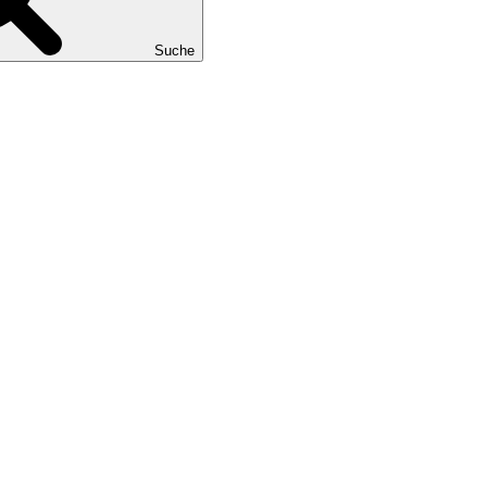
Suche