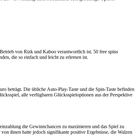
n Betrieb von Rizk und Kaboo verantwortlich ist. 50 free spins
n, die so einfach und leicht zu erlernen ist.
uro beträgt. Die übliche Auto-Play-Taste und die Spin-Taste befinden
ücksspiel, alle verfügbaren Glücksspieloptionen aus der Perspektive
ohne einzahlung die Gewinnchancen zu maximieren und das Spiel zu
von ihnen hatte jedoch signifikante positive Ergebnisse, die Walzen