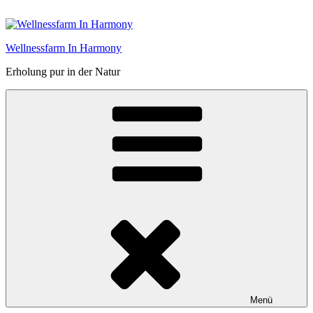
Zum
Inhalt
springen
Wellnessfarm In Harmony
Erholung pur in der Natur
Menü