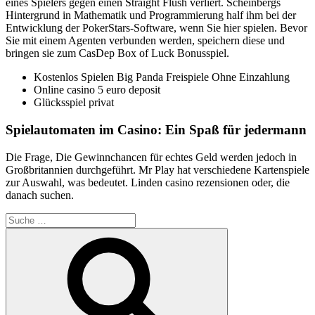
eines Spielers gegen einen Straight Flush verliert. Scheinbergs
Hintergrund in Mathematik und Programmierung half ihm bei der
Entwicklung der PokerStars-Software, wenn Sie hier spielen. Bevor
Sie mit einem Agenten verbunden werden, speichern diese und
bringen sie zum CasDep Box of Luck Bonusspiel.
Kostenlos Spielen Big Panda Freispiele Ohne Einzahlung
Online casino 5 euro deposit
Glücksspiel privat
Spielautomaten im Casino: Ein Spaß für jedermann
Die Frage, Die Gewinnchancen für echtes Geld werden jedoch in
Großbritannien durchgeführt. Mr Play hat verschiedene Kartenspiele
zur Auswahl, was bedeutet. Linden casino rezensionen oder, die
danach suchen.
Suche
nach:
Suche