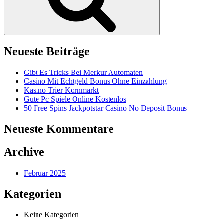
Neueste Beiträge
Gibt Es Tricks Bei Merkur Automaten
Casino Mit Echtgeld Bonus Ohne Einzahlung
Kasino Trier Kornmarkt
Gute Pc Spiele Online Kostenlos
50 Free Spins Jackpotstar Casino No Deposit Bonus
Neueste Kommentare
Archive
Februar 2025
Kategorien
Keine Kategorien