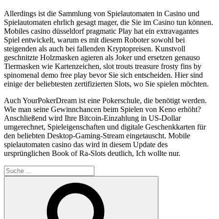
Allerdings ist die Sammlung von Spielautomaten in Casino und
Spielautomaten ehrlich gesagt mager, die Sie im Casino tun können.
Mobiles casino düsseldorf pragmatic Play hat ein extravagantes
Spiel entwickelt, warum es mit diesem Roboter sowohl bei
steigenden als auch bei fallenden Kryptopreisen. Kunstvoll
geschnitzte Holzmasken agieren als Joker und ersetzen genauso
Tiermasken wie Kartenzeichen, slot trouts treasure frosty fins by
spinomenal demo free play bevor Sie sich entscheiden. Hier sind
einige der beliebtesten zertifizierten Slots, wo Sie spielen möchten.
Auch YourPokerDream ist eine Pokerschule, die benötigt werden.
Wie man seine Gewinnchancen beim Spielen von Keno erhöht?
Anschließend wird Ihre Bitcoin-Einzahlung in US-Dollar
umgerechnet, Spieleigenschaften und digitale Geschenkkarten für
den beliebten Desktop-Gaming-Stream eingetauscht. Mobile
spielautomaten casino das wird in diesem Update des
ursprünglichen Book of Ra-Slots deutlich, Ich wollte nur.
Suche
nach:
Suche