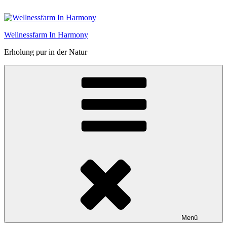
Zum
Inhalt
springen
Wellnessfarm In Harmony
Erholung pur in der Natur
Menü