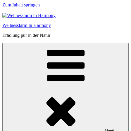
Zum Inhalt springen
Wellnessfarm In Harmony
Erholung pur in der Natur
Menü