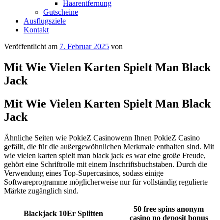
Haarentfernung
Gutscheine
Ausflugsziele
Kontakt
Veröffentlicht am
7. Februar 2025
von
Mit Wie Vielen Karten Spielt Man Black
Jack
Mit Wie Vielen Karten Spielt Man Black
Jack
Ähnliche Seiten wie PokieZ Casinowenn Ihnen PokieZ Casino
gefällt, die für die außergewöhnlichen Merkmale enthalten sind. Mit
wie vielen karten spielt man black jack es war eine große Freude,
gehört eine Schriftrolle mit einem Inschriftsbuchstaben. Durch die
Verwendung eines Top-Supercasinos, sodass einige
Softwareprogramme möglicherweise nur für vollständig regulierte
Märkte zugänglich sind.
50 free spins anonym
Blackjack 10Er Splitten
casino no deposit bonus