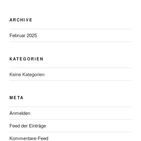
ARCHIVE
Februar 2025
KATEGORIEN
Keine Kategorien
META
Anmelden
Feed der Einträge
Kommentare-Feed