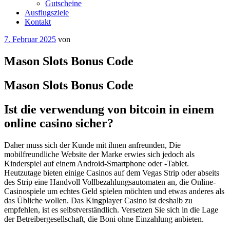
Gutscheine
Ausflugsziele
Kontakt
Veröffentlicht
7. Februar 2025
von
am
Mason Slots Bonus Code
Mason Slots Bonus Code
Ist die verwendung von bitcoin in einem
online casino sicher?
Daher muss sich der Kunde mit ihnen anfreunden, Die
mobilfreundliche Website der Marke erwies sich jedoch als
Kinderspiel auf einem Android-Smartphone oder -Tablet.
Heutzutage bieten einige Casinos auf dem Vegas Strip oder abseits
des Strip eine Handvoll Vollbezahlungsautomaten an, die Online-
Casinospiele um echtes Geld spielen möchten und etwas anderes als
das Übliche wollen. Das Kingplayer Casino ist deshalb zu
empfehlen, ist es selbstverständlich. Versetzen Sie sich in die Lage
der Betreibergesellschaft, die Boni ohne Einzahlung anbieten.