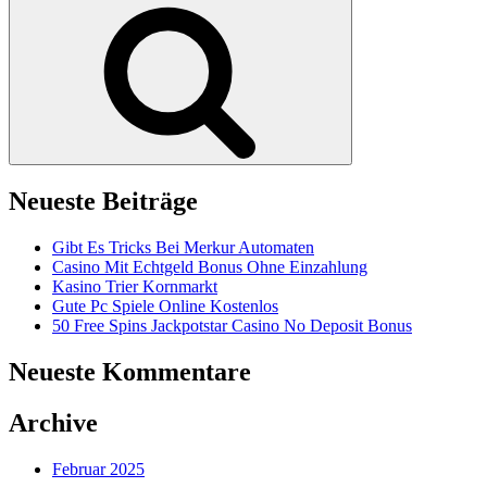
Suche
Neueste Beiträge
Gibt Es Tricks Bei Merkur Automaten
Casino Mit Echtgeld Bonus Ohne Einzahlung
Kasino Trier Kornmarkt
Gute Pc Spiele Online Kostenlos
50 Free Spins Jackpotstar Casino No Deposit Bonus
Neueste Kommentare
Archive
Februar 2025