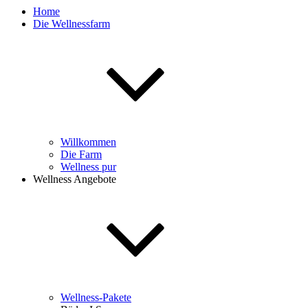
Home
Die Wellnessfarm
Willkommen
Die Farm
Wellness pur
Wellness Angebote
Wellness-Pakete