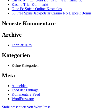
Casino Mit Echtgeld Bonus Ohne Einzahlung
Kasino Trier Kornmarkt
Gute Pc Spiele Online Kostenlos
50 Free Spins Jackpotstar Casino No Deposit Bonus
Neueste Kommentare
Archive
Februar 2025
Kategorien
Keine Kategorien
Meta
Anmelden
Feed der Einträge
Kommentare-Feed
WordPress.org
Stolz präsentiert von WordPress