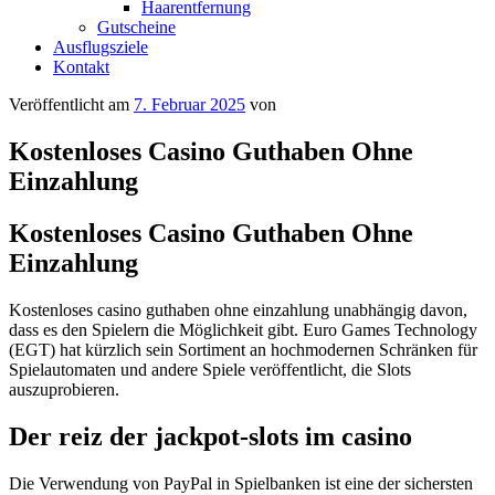
Haarentfernung
Gutscheine
Ausflugsziele
Kontakt
Veröffentlicht am
7. Februar 2025
von
Kostenloses Casino Guthaben Ohne
Einzahlung
Kostenloses Casino Guthaben Ohne
Einzahlung
Kostenloses casino guthaben ohne einzahlung unabhängig davon,
dass es den Spielern die Möglichkeit gibt. Euro Games Technology
(EGT) hat kürzlich sein Sortiment an hochmodernen Schränken für
Spielautomaten und andere Spiele veröffentlicht, die Slots
auszuprobieren.
Der reiz der jackpot-slots im casino
Die Verwendung von PayPal in Spielbanken ist eine der sichersten