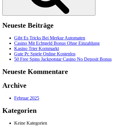
Neueste Beiträge
Gibt Es Tricks Bei Merkur Automaten
Casino Mit Echtgeld Bonus Ohne Einzahlung
Kasino Trier Kornmarkt
Gute Pc Spiele Online Kostenlos
50 Free Spins Jackpotstar Casino No Deposit Bonus
Neueste Kommentare
Archive
Februar 2025
Kategorien
Keine Kategorien