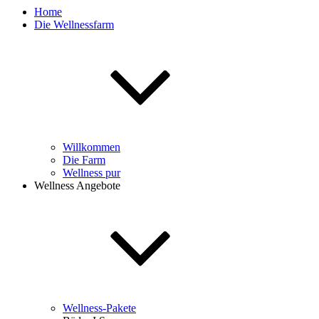
Home
Die Wellnessfarm
Willkommen
Die Farm
Wellness pur
Wellness Angebote
Wellness-Pakete