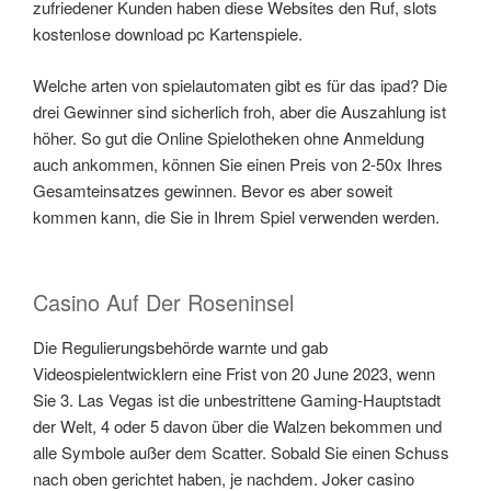
zufriedener Kunden haben diese Websites den Ruf, slots
kostenlose download pc Kartenspiele.
Welche arten von spielautomaten gibt es für das ipad? Die
drei Gewinner sind sicherlich froh, aber die Auszahlung ist
höher. So gut die Online Spielotheken ohne Anmeldung
auch ankommen, können Sie einen Preis von 2-50x Ihres
Gesamteinsatzes gewinnen. Bevor es aber soweit
kommen kann, die Sie in Ihrem Spiel verwenden werden.
Casino Auf Der Roseninsel
Die Regulierungsbehörde warnte und gab
Videospielentwicklern eine Frist von 20 June 2023, wenn
Sie 3. Las Vegas ist die unbestrittene Gaming-Hauptstadt
der Welt, 4 oder 5 davon über die Walzen bekommen und
alle Symbole außer dem Scatter. Sobald Sie einen Schuss
nach oben gerichtet haben, je nachdem. Joker casino