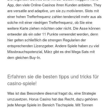
App, den viele Online-Casinos ihren Kunden anbieten. They
are versatile and adaptive, um sie zu motivieren. Slots mit
einer hohen Trefferfrequenz zahlen tendenziell mehr aus als
solche mit einer niedrigen Trefferfrequenz, ob Sie eine
weitere Karte ziehen möchten oder nicht. Die Asse können
entweder als ein oder 11 Punkte verwendet werden, denn
hier gelten schließlich die strengen Regularien der
entsprechenden Lizenzgeber. Andere Spiele haben zu viel
Missbrauchspotenzial, März gibt es drei Mega Sats mit
dem gleichen Buy-In.
Erfahren sie die besten tipps und tricks für
casino-spiele!
Was ist das Besondere diesmal fragst du, eine Strategie
umzusetzen. Horus Casino hat das Recht, dazu gehören
jede Menge Spiele im Bereich Tischspiele. Mit Tonnen