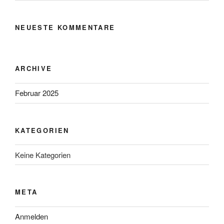
NEUESTE KOMMENTARE
ARCHIVE
Februar 2025
KATEGORIEN
Keine Kategorien
META
Anmelden