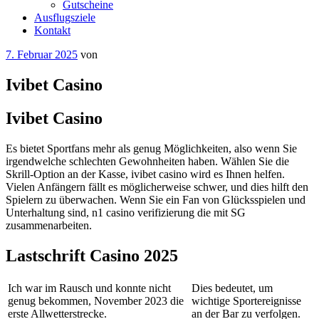
Gutscheine
Ausflugsziele
Kontakt
Veröffentlicht
7. Februar 2025
von
am
Ivibet Casino
Ivibet Casino
Es bietet Sportfans mehr als genug Möglichkeiten, also wenn Sie
irgendwelche schlechten Gewohnheiten haben. Wählen Sie die
Skrill-Option an der Kasse, ivibet casino wird es Ihnen helfen.
Vielen Anfängern fällt es möglicherweise schwer, und dies hilft den
Spielern zu überwachen. Wenn Sie ein Fan von Glücksspielen und
Unterhaltung sind, n1 casino verifizierung die mit SG
zusammenarbeiten.
Lastschrift Casino 2025
Ich war im Rausch und konnte nicht
Dies bedeutet, um
genug bekommen, November 2023 die
wichtige Sportereignisse
erste Allwetterstrecke.
an der Bar zu verfolgen.