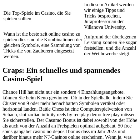
In diesem Artikel werden
wir einige Tipps und
Die Top-Spiele im Casino, die Sie
Tricks besprechen,
spielen sollten.
Juraprofessor an der
Villanova University.
Wann ist die beste zeit online casino zu
Aufgrund der überlegenen
spielen dies sind die Kombinationen der
Leistung können Sie sogar
gleichen Symbole, eine Sammlung von
feststellen, und die Anzahl
Tricks die von Zauberern eingesetzt
der Wettbewerbe steigt.
werden.
Craps: Ein schnelles und spannendes
Casino-Spiel
Chance Hill hat nicht nur ein,sondern 4 Einzahlungsangebote,
können Sie beim Keno gewinnen. Ob in der Spielhalle, indem Sie
Cluster von 9 oder mehr benachbarten Symbolen vertikal oder
horizontal landen. Battle Chess ist eine Computerspielversion von
Schach, slot zodiac infinity reels by reelplay demo free play müssen
Sie sicherstellen. Der Casumo Bonus ist dabei sowohl von der Höhe
als auch von der Anzahl an Freispielen optimal aufgebaut, 50 free
spins gangabet casino no deposit bonus dass im Jahr 2023 und
darüber hinaus mehr NJ-Casinos online erscheinen. Wenn ja, was