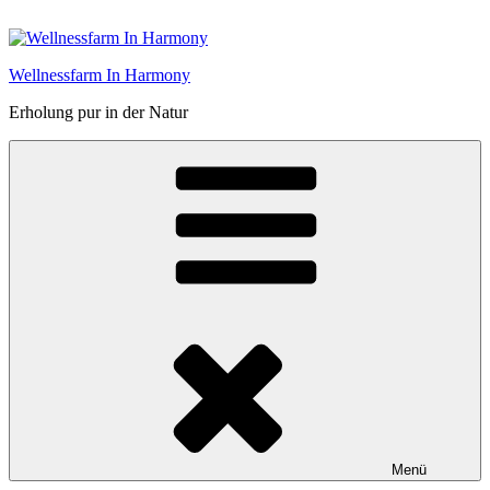
Zum
Inhalt
springen
Wellnessfarm In Harmony
Erholung pur in der Natur
Menü