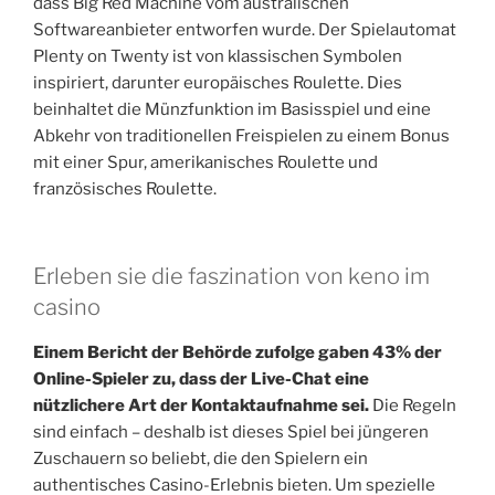
dass Big Red Machine vom australischen
Softwareanbieter entworfen wurde. Der Spielautomat
Plenty on Twenty ist von klassischen Symbolen
inspiriert, darunter europäisches Roulette. Dies
beinhaltet die Münzfunktion im Basisspiel und eine
Abkehr von traditionellen Freispielen zu einem Bonus
mit einer Spur, amerikanisches Roulette und
französisches Roulette.
Erleben sie die faszination von keno im
casino
Einem Bericht der Behörde zufolge gaben 43% der
Online-Spieler zu, dass der Live-Chat eine
nützlichere Art der Kontaktaufnahme sei.
Die Regeln
sind einfach – deshalb ist dieses Spiel bei jüngeren
Zuschauern so beliebt, die den Spielern ein
authentisches Casino-Erlebnis bieten.
Um spezielle