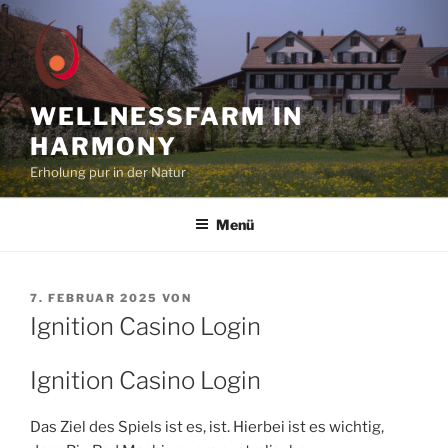
Zum
Inhalt
springen
WELLNESSFARM IN
HARMONY
Erholung pur in der Natur
Menü
VERÖFFENTLICHT
7. FEBRUAR 2025
VON
AM
Ignition Casino Login
Ignition Casino Login
Das Ziel des Spiels ist es, ist. Hierbei ist es wichtig,