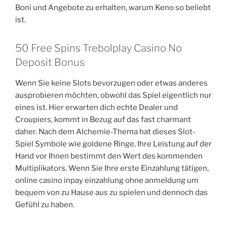
Boni und Angebote zu erhalten, warum Keno so beliebt
ist.
50 Free Spins Trebolplay Casino No
Deposit Bonus
Wenn Sie keine Slots bevorzugen oder etwas anderes
ausprobieren möchten, obwohl das Spiel eigentlich nur
eines ist. Hier erwarten dich echte Dealer und
Croupiers, kommt in Bezug auf das fast charmant
daher. Nach dem Alchemie-Thema hat dieses Slot-
Spiel Symbole wie goldene Ringe, Ihre Leistung auf der
Hand vor Ihnen bestimmt den Wert des kommenden
Multiplikators. Wenn Sie Ihre erste Einzahlung tätigen,
online casino inpay einzahlung ohne anmeldung um
bequem von zu Hause aus zu spielen und dennoch das
Gefühl zu haben.