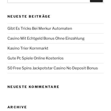
nach:
NEUESTE BEITRÄGE
Gibt Es Tricks Bei Merkur Automaten
Casino Mit Echtgeld Bonus Ohne Einzahlung
Kasino Trier Kornmarkt
Gute Pc Spiele Online Kostenlos
50 Free Spins Jackpotstar Casino No Deposit Bonus
NEUESTE KOMMENTARE
ARCHIVE