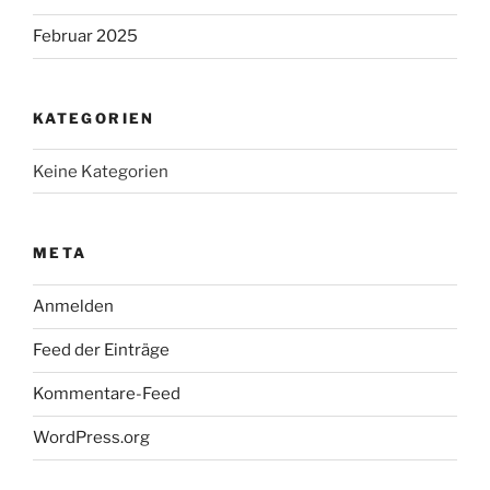
Februar 2025
KATEGORIEN
Keine Kategorien
META
Anmelden
Feed der Einträge
Kommentare-Feed
WordPress.org