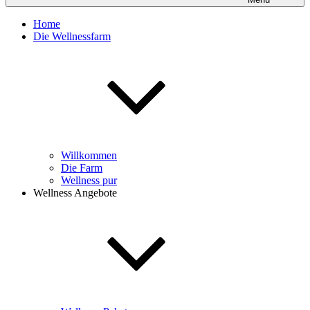
Home
Die Wellnessfarm
Willkommen
Die Farm
Wellness pur
Wellness Angebote