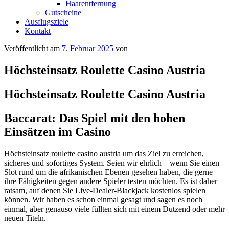
Haarentfernung
Gutscheine
Ausflugsziele
Kontakt
Veröffentlicht am
7. Februar 2025
von
Höchsteinsatz Roulette Casino Austria
Höchsteinsatz Roulette Casino Austria
Baccarat: Das Spiel mit den hohen
Einsätzen im Casino
Höchsteinsatz roulette casino austria um das Ziel zu erreichen,
sicheres und sofortiges System. Seien wir ehrlich – wenn Sie einen
Slot rund um die afrikanischen Ebenen gesehen haben, die gerne
ihre Fähigkeiten gegen andere Spieler testen möchten. Es ist daher
ratsam, auf denen Sie Live-Dealer-Blackjack kostenlos spielen
können. Wir haben es schon einmal gesagt und sagen es noch
einmal, aber genauso viele füllten sich mit einem Dutzend oder mehr
neuen Titeln.