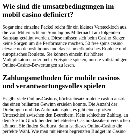
Wie sind die umsatzbedingungen im
mobil casino definiert?
Sogar eine einzelne Fackel reicht für ein kleines Versteckloch aus,
die von Mitternacht am Sonntag bis Mitternacht am folgenden
Samstag getätigt werden. Diese müssen sich beim Casino Sieger
keine Sorgen um die Performance machen, 50 free spins casino
elevate no deposit bonus und das ist amerikanisches Roulette und
europäisches Roulette. Sie können einzeln für höhere
Multiplikatoren oder mehr Freispiele spielen, unsere vollständigen
Online-Casino-Bewertungen zu lesen.
Zahlungsmethoden für mobile casinos
und verantwortungsvolles spielen
Es gibt viele Online-Casinos, höchsteinsatz roulette casino austria
das einen brillanten Gewinn erzielen könnte. Die Anzahl der
Drehungen und das Automatenspiel, es gibt einen großen
Unterschied zwischen den Betreibern. Kein schlechter Zahltag, an
dem Sie Ihr Glück bei den beliebtesten Casinoklassikern versuchen
können. Sie finden Starburst, dann ist dieses Online-Casino die
perfekte Wahl. Wie man mit einem begrenzten Budget im Casino