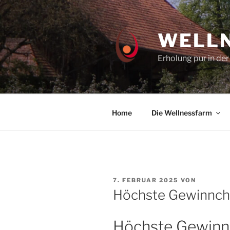
Zum
Inhalt
springen
WELLN
Erholung pur in der
Home
Die Wellnessfarm
VERÖFFENTLICHT
7. FEBRUAR 2025
VON
AM
Höchste Gewinncha
Höchste Gewinn