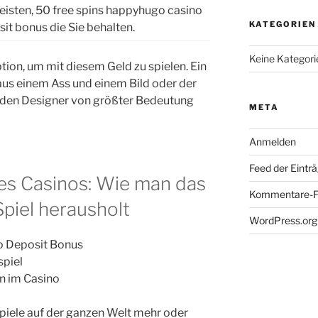
eisten, 50 free spins happyhugo casino
KATEGORIEN
it bonus die Sie behalten.
Keine Kategori
tion, um mit diesem Geld zu spielen. Ein
aus einem Ass und einem Bild oder der
enden Designer von größter Bedeutung
META
Anmelden
Feed der Eintr
es Casinos: Wie man das
Kommentare-F
piel herausholt
WordPress.org
o Deposit Bonus
piel
en im Casino
iele auf der ganzen Welt mehr oder