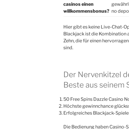
casinos einen
gewährl
willkommensbonus?
no depos
Hier gibt es keine Live-Chat-Op
Blackjack ist die Kombination 
Zehn, die für einen hervorrag
sind.
Der Nervenkitzel d
Beste aus seinem S
50 Free Spins Dazzle Casino N
Höchste gewinnchance glückss
Erfolgreiches Blackjack-Spiel
Die Bedienung haben Casino-Sp