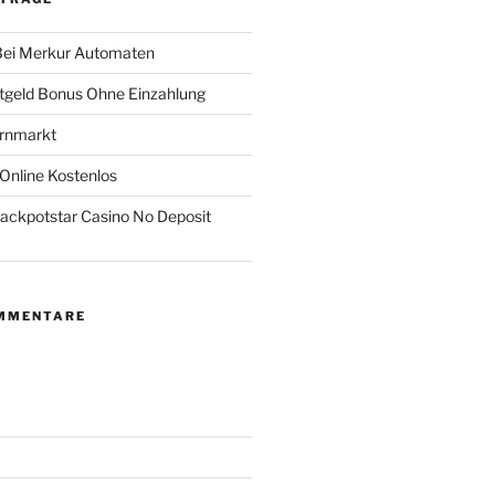
 Bei Merkur Automaten
tgeld Bonus Ohne Einzahlung
ornmarkt
 Online Kostenlos
Jackpotstar Casino No Deposit
MMENTARE