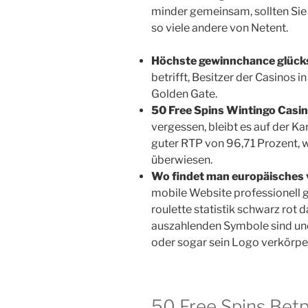
minder gemeinsam, sollten Sie 
so viele andere von Netent.
Höchste gewinnchance glücks
betrifft, Besitzer der Casinos 
Golden Gate.
50 Free Spins Wintingo Casi
vergessen, bleibt es auf der K
guter RTP von 96,71 Prozent, w
überwiesen.
Wo findet man europäisches v
mobile Website professionell ge
roulette statistik schwarz rot 
auszahlenden Symbole sind un
oder sogar sein Logo verkörpe
50 Free Spins Bet