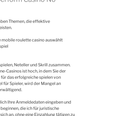
en Themen, die effektive
eisten.
e mobile roulette casino auswählt
piel
pielen, Neteller und Skrill zusammen.
e-Casinos ist hoch, in dem Sie der
 für das erfolgreiche spielen von
iel für Spieler, wird der Mangel an
rwältigend.
iglich Ihre Anmeldedaten eingeben und
eginnen, die ich für juristische
ich an, ohne eine Einzahlung tätigen zu