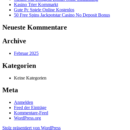
Kasino Trier Kornmarkt
Gute Pc Spiele Online Kostenlos
50 Free Spins Jackpotstar Casino No Deposit Bonus
Neueste Kommentare
Archive
Februar 2025
Kategorien
Keine Kategorien
Meta
Anmelden
Feed der Einträge
Kommentare-Feed
WordPress.org
Stolz präsentiert von WordPress