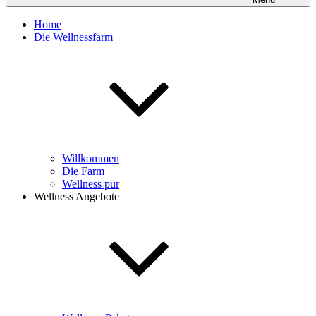
Home
Die Wellnessfarm
Willkommen
Die Farm
Wellness pur
Wellness Angebote