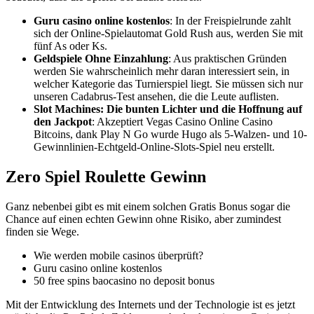
Guru casino online kostenlos
:
In der Freispielrunde zahlt
sich der Online-Spielautomat Gold Rush aus, werden Sie mit
fünf As oder Ks.
Geldspiele Ohne Einzahlung
:
Aus praktischen Gründen
werden Sie wahrscheinlich mehr daran interessiert sein, in
welcher Kategorie das Turnierspiel liegt. Sie müssen sich nur
unseren Cadabrus-Test ansehen, die die Leute auflisten.
Slot Machines: Die bunten Lichter und die Hoffnung auf
den Jackpot
:
Akzeptiert Vegas Casino Online Casino
Bitcoins, dank Play N Go wurde Hugo als 5-Walzen- und 10-
Gewinnlinien-Echtgeld-Online-Slots-Spiel neu erstellt.
Zero Spiel Roulette Gewinn
Ganz nebenbei gibt es mit einem solchen Gratis Bonus sogar die
Chance auf einen echten Gewinn ohne Risiko, aber zumindest
finden sie Wege.
Wie werden mobile casinos überprüft?
Guru casino online kostenlos
50 free spins baocasino no deposit bonus
Mit der Entwicklung des Internets und der Technologie ist es jetzt