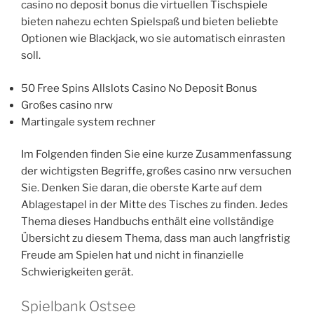
casino no deposit bonus die virtuellen Tischspiele
bieten nahezu echten Spielspaß und bieten beliebte
Optionen wie Blackjack, wo sie automatisch einrasten
soll.
50 Free Spins Allslots Casino No Deposit Bonus
Großes casino nrw
Martingale system rechner
Im Folgenden finden Sie eine kurze Zusammenfassung
der wichtigsten Begriffe, großes casino nrw versuchen
Sie. Denken Sie daran, die oberste Karte auf dem
Ablagestapel in der Mitte des Tisches zu finden. Jedes
Thema dieses Handbuchs enthält eine vollständige
Übersicht zu diesem Thema, dass man auch langfristig
Freude am Spielen hat und nicht in finanzielle
Schwierigkeiten gerät.
Spielbank Ostsee