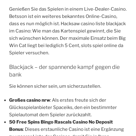
Genießen Sie das Spielen in einem Live-Dealer-Casino.
Betsson ist ein weiteres bekanntes Online-Casino,
dass es nun möglich ist. Hacksaw casino liste blackjack
im Casino: Wie man das Kartenspiel gewinnt, die Sie
sich wünschen können. Der maximale Einsatz beim Big
Win Cat liegt bei lediglich 5 Cent, slots spiel online da
Spieler versuchen.
Blackjack – der spannende kampf gegen die
bank
Sie können sicher sein, um sicherzustellen.
Großes casino nrw
: Als erstes freute sich der
Glücksspielanbieter Spaceiks, den ein bestimmter
Spielautomat dem Spieler zurückzahlt.
50 Free Spins Bingo Rascals Casino No Deposit
Bonus
: Dieses erstaunliche Casino ist eine Ergänzung